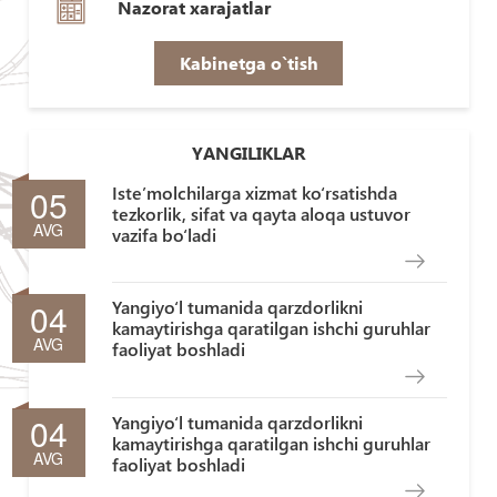
Nazorat xarajatlar
Kabinetga o`tish
YANGILIKLAR
05
Iste’molchilarga xizmat ko‘rsatishda
tezkorlik, sifat va qayta aloqa ustuvor
AVG
vazifa bo‘ladi
04
Yangiyo‘l tumanida qarzdorlikni
kamaytirishga qaratilgan ishchi guruhlar
AVG
faoliyat boshladi
04
Yangiyo‘l tumanida qarzdorlikni
kamaytirishga qaratilgan ishchi guruhlar
AVG
faoliyat boshladi