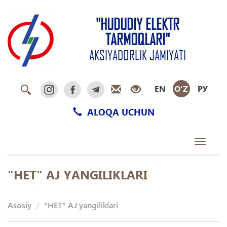
"HUDUDIY ELEKTR
TARMOQLARI"
AKSIYADORLIK JAMIYATI
EN
O‘Z
РУ
ALOQA UCHUN
Toggle
navigati
"HET" AJ YANGILIKLARI
Asosiy
"HET" AJ yangiliklari