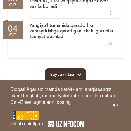
tezkorlik, sifat va qayta aloqa ustuvor
AVG
vazifa bo‘ladi
04
Yangiyo‘l tumanida qarzdorlikni
kamaytirishga qaratilgan ishchi guruhlar
AVG
faoliyat boshladi
Sayt xaritasi
Diqqat! Agar siz matnda xatoliklarni aniqlasangiz,
ularni belgilab, ma`muriyatni xabardor qilish uchun
Ctrl+Enter tugmalarini bosing
Ishlab chiqilgan: