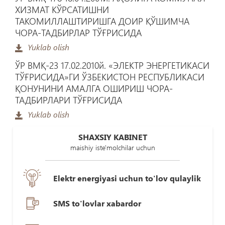
ХИЗМАТ КЎРСАТИШНИ
ТАКОМИЛЛАШТИРИШГА ДОИР ҚЎШИМЧА
ЧОРА-ТАДБИРЛАР ТЎҒРИСИДА
Yuklab olish
ЎР ВМҚ-23 17.02.2010й. «ЭЛЕКТР ЭНЕРГЕТИКАСИ
ТЎҒРИСИДА»ГИ ЎЗБЕКИСТОН РЕСПУБЛИКАСИ
ҚОНУНИНИ АМАЛГА ОШИРИШ ЧОРА-
ТАДБИРЛАРИ ТЎҒРИСИДА
Yuklab olish
SHAXSIY KABINET
maishiy iste'molchilar uchun
Elektr energiyasi uchun to'lov qulaylik
SMS to'lovlar xabardor