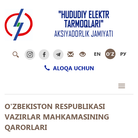
"HUDUDIY ELEKTR
TARMOQLARI"
AKSIYADORLIK JAMIYATI
EN
O‘Z
РУ
ALOQA UCHUN
Toggle
navigati
O'ZBEKISTON RESPUBLIKASI
VAZIRLAR MAHKAMASINING
QARORLARI