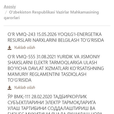
Asosiy
O'zbekiston Respublikasi Vazirlar Mahkamasining
qarorlari
O'R VMQ-243 15.05.2026 YOQILGʻI-ENERGETIKA
RESURSLARI NARXLARINI BELGILASH TOʻGʻRISIDA
Yuklab olish
O'R VMQ-555 31.08.2021 YURIDIK VA JISMONIY
SHAXSLARNI ELEKTR TARMOQLARIGA ULASH
BО‘YICHA DAVLAT XIZMATLARI KО‘RSATISHNING
MA’MURIY REGLAMENTINI TASDIQLASH
TО‘G‘RISIDA
Yuklab olish
ЎР ВМҚ-111 28.02.2020 ТАДБИРКОРЛИК
СУБЪЕКТЛАРИНИ ЭЛЕКТР ТАРМОҚЛАРИГА
УЛАШ ТАРТИБИНИ СОДДАЛАШТИРИШ ВА
БИЗНЕС МУҲИТИНИ ЯНАДА ЯХШИЛАШ ЧОРА-