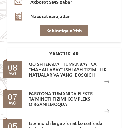
Axborot SMS xabar
Nazorat xarajatlar
Kabinetga o`tish
YANGILIKLAR
08
QO‘SHTEPADA “TUMANBAY” VA
“MAHALLABAY” ISHLASH TIZIMI: ILK
AVG
NATIJALAR VA YANGI BOSQICH
07
FARG‘ONA TUMANIDA ELEKTR
TA’MINOTI TIZIMI KOMPLEKS
AVG
O‘RGANILMOQDA
05
Iste’molchilarga xizmat ko‘rsatishda