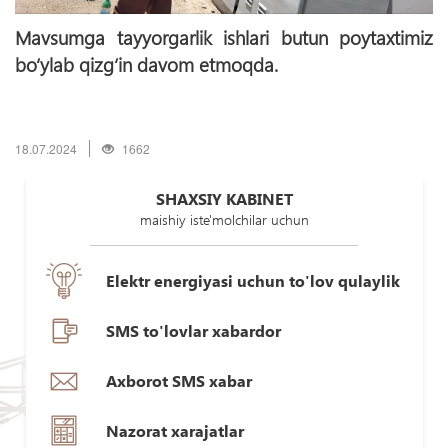
Mavsumga tayyorgarlik ishlari butun poytaxtimiz
bо‘ylab qizg‘in davom etmoqda.
18.07.2024
1662
SHAXSIY KABINET
maishiy iste'molchilar uchun
Elektr energiyasi uchun to'lov qulaylik
SMS to'lovlar xabardor
Axborot SMS xabar
Nazorat xarajatlar