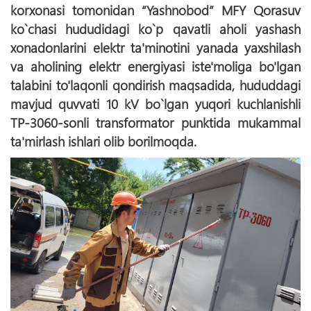
korxonasi tomonidan “Yashnobod” MFY Qorasuv
ko`chasi hududidagi ko`p qavatli aholi yashash
xonadonlarini elektr ta'minotini yanada yaxshilash
va aholining elektr energiyasi iste'moliga bo'lgan
talabini to'laqonli qondirish maqsadida, hududdagi
mavjud quvvati 10 kV bo`lgan yuqori kuchlanishli
TP-3060-sonli transformator punktida mukammal
ta'mirlash ishlari olib borilmoqda.