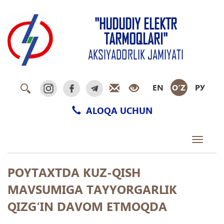
"HUDUDIY ELEKTR
TARMOQLARI"
AKSIYADORLIK JAMIYATI
EN
O‘Z
РУ
ALOQA UCHUN
Toggle
navigati
POYTAXTDA KUZ-QISH
MAVSUMIGA TAYYORGARLIK
QIZG‘IN DAVOM ETMOQDA