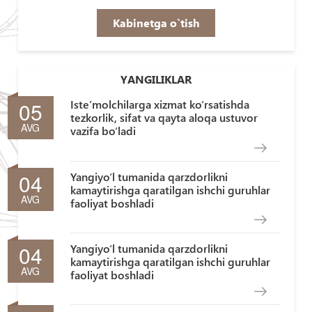
Kabinetga o`tish
YANGILIKLAR
05
Iste’molchilarga xizmat ko‘rsatishda
tezkorlik, sifat va qayta aloqa ustuvor
AVG
vazifa bo‘ladi
04
Yangiyo‘l tumanida qarzdorlikni
kamaytirishga qaratilgan ishchi guruhlar
AVG
faoliyat boshladi
04
Yangiyo‘l tumanida qarzdorlikni
kamaytirishga qaratilgan ishchi guruhlar
AVG
faoliyat boshladi