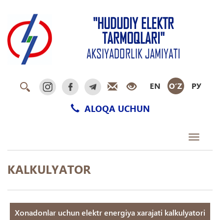
"HUDUDIY ELEKTR
TARMOQLARI"
AKSIYADORLIK JAMIYATI
EN
O‘Z
РУ
ALOQA UCHUN
Toggle
navigati
KALKULYATOR
Xonadonlar uchun elektr energiya xarajati kalkulyatori