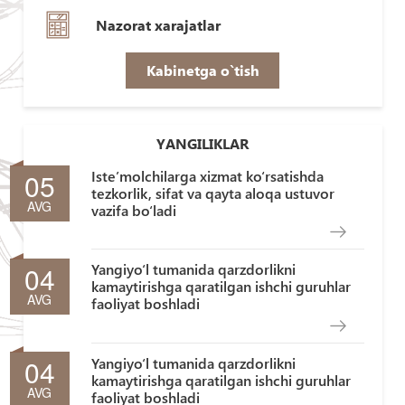
Nazorat xarajatlar
Kabinetga o`tish
YANGILIKLAR
05
Iste’molchilarga xizmat ko‘rsatishda
tezkorlik, sifat va qayta aloqa ustuvor
AVG
vazifa bo‘ladi
04
Yangiyo‘l tumanida qarzdorlikni
kamaytirishga qaratilgan ishchi guruhlar
AVG
faoliyat boshladi
04
Yangiyo‘l tumanida qarzdorlikni
kamaytirishga qaratilgan ishchi guruhlar
AVG
faoliyat boshladi