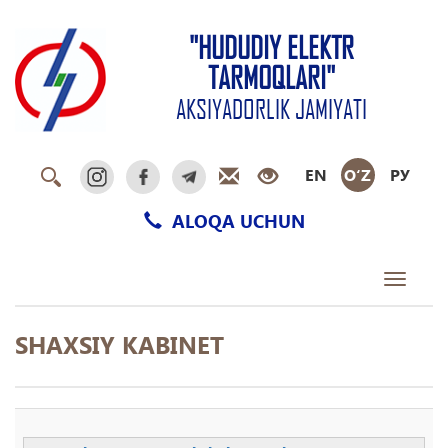
"HUDUDIY ELEKTR
TARMOQLARI"
AKSIYADORLIK JAMIYATI
EN
O‘Z
РУ
ALOQA UCHUN
Toggle
navigati
SHAXSIY KABINET