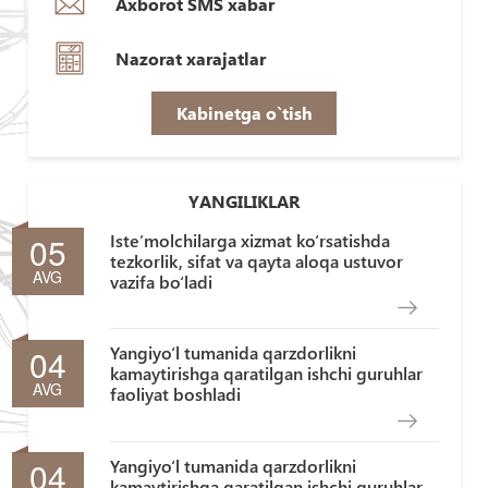
Axborot SMS xabar
Nazorat xarajatlar
Kabinetga o`tish
YANGILIKLAR
05
Iste’molchilarga xizmat ko‘rsatishda
tezkorlik, sifat va qayta aloqa ustuvor
AVG
vazifa bo‘ladi
04
Yangiyo‘l tumanida qarzdorlikni
kamaytirishga qaratilgan ishchi guruhlar
AVG
faoliyat boshladi
04
Yangiyo‘l tumanida qarzdorlikni
kamaytirishga qaratilgan ishchi guruhlar