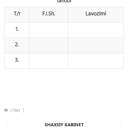
tarkibi
Т/r
F.I.Sh.
Lavozimi
1.
2.
3.
17383
SHAXSIY KABINET