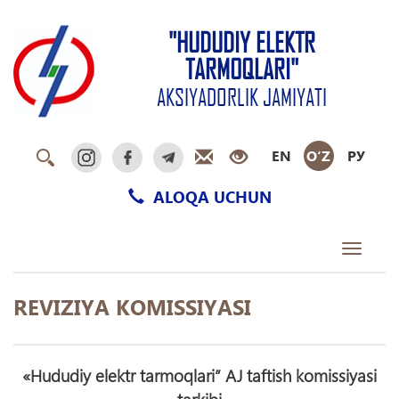
"HUDUDIY ELEKTR
TARMOQLARI"
AKSIYADORLIK JAMIYATI
EN
O‘Z
РУ
ALOQA UCHUN
Toggle
navigati
REVIZIYA KOMISSIYASI
«Hududiy elektr tarmoqlari” AJ taftish komissiyasi