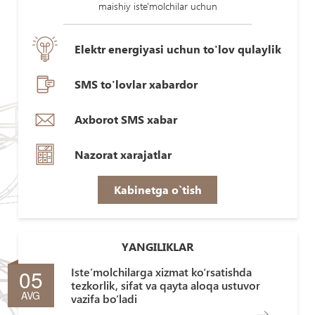
maishiy iste'molchilar uchun
Elektr energiyasi uchun to'lov qulaylik
SMS to'lovlar xabardor
Axborot SMS xabar
Nazorat xarajatlar
Kabinetga o`tish
YANGILIKLAR
05
Iste’molchilarga xizmat ko‘rsatishda
tezkorlik, sifat va qayta aloqa ustuvor
AVG
vazifa bo‘ladi