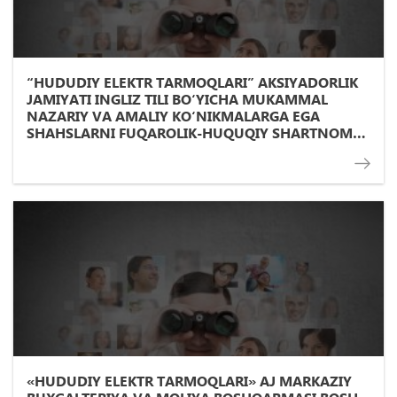
“HUDUDIY ELEKTR TARMOQLARI” AKSIYADORLIK
JAMIYATI INGLIZ TILI BО‘YICHA MUKAMMAL
NAZARIY VA AMALIY KО‘NIKMALARGA EGA
SHAHSLARNI FUQAROLIK-HUQUQIY SHARTNOMA
(TO‘LOV) ASOSIDA TARJIMONLIK VA HUJJATLAR
TARJIMASI XIZMATLARIGA JALB QILISH BO‘YICHA
TANLOV EʼLON
«HUDUDIY ELEKTR TARMOQLARI» AJ MARKAZIY