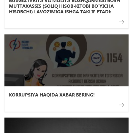
BUXGALTERIYA VA MOLIYA BOSHQARMASI BOSH
MUTTAXASSIS (SOLIQ HISOB-KITOBI BО‘YICHA
HISOBCHI) LAVOZIMIGA ISHGA TAKLIF ETADI:
KORRUPSIYA HAQIDA XABAR BERING!