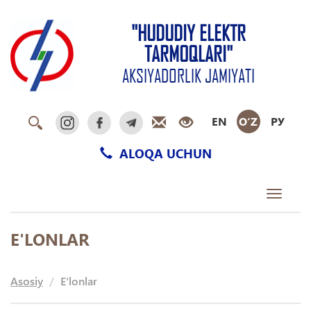
"HUDUDIY ELEKTR
TARMOQLARI"
AKSIYADORLIK JAMIYATI
EN
O‘Z
РУ
ALOQA UCHUN
Toggle
navigati
E'LONLAR
Asosiy
E'lonlar