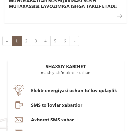
MUNOSABATLAR BOSHQARMASI BOSH
MUTAXASSISI LAVOZIMIGA ISHGA TAKLIF ETADI:
«
1
2
3
4
5
6
»
SHAXSIY KABINET
maishiy iste'molchilar uchun
Elektr energiyasi uchun to'lov qulaylik
SMS to'lovlar xabardor
Axborot SMS xabar