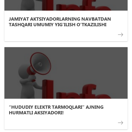
JАMIYAT АKTSIYADORLАRNING NАVBАTDАN
TАSHQАRI UMUMIY YIGʼILISH OʼTKАZILISHI
“HUDUDIY ELEKTR TARMOQLARI” AJNING
HURMATLI AKSIYADORI!