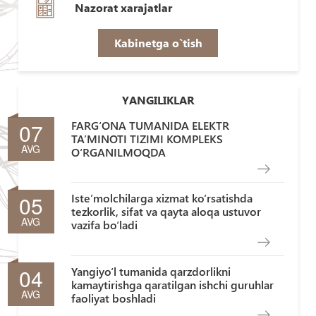
Nazorat xarajatlar
Kabinetga o`tish
YANGILIKLAR
07
FARG‘ONA TUMANIDA ELEKTR
TA’MINOTI TIZIMI KOMPLEKS
AVG
O‘RGANILMOQDA
05
Iste’molchilarga xizmat ko‘rsatishda
tezkorlik, sifat va qayta aloqa ustuvor
AVG
vazifa bo‘ladi
04
Yangiyo‘l tumanida qarzdorlikni
kamaytirishga qaratilgan ishchi guruhlar
AVG
faoliyat boshladi