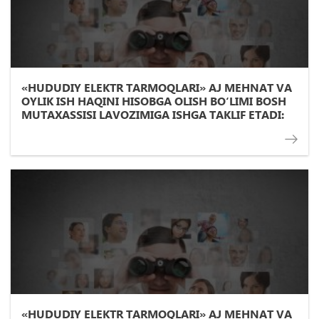
«HUDUDIY ELEKTR TARMOQLARI» AJ MEHNAT VA
OYLIK ISH HAQINI HISOBGA OLISH BО‘LIMI BOSH
MUTAXASSISI LAVOZIMIGA ISHGA TAKLIF ETADI:
«HUDUDIY ELEKTR TARMOQLARI» AJ MEHNAT VA