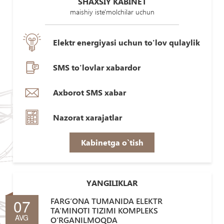
SHAXSIY KABINET
maishiy iste'molchilar uchun
Elektr energiyasi uchun to'lov qulaylik
SMS to'lovlar xabardor
Axborot SMS xabar
Nazorat xarajatlar
Kabinetga o`tish
YANGILIKLAR
07
FARG‘ONA TUMANIDA ELEKTR
TA’MINOTI TIZIMI KOMPLEKS
AVG
O‘RGANILMOQDA