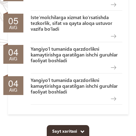
05
Iste’molchilarga xizmat ko‘rsatishda
tezkorlik, sifat va qayta aloqa ustuvor
AVG
vazifa bo‘ladi
04
Yangiyo‘l tumanida qarzdorlikni
kamaytirishga qaratilgan ishchi guruhlar
AVG
faoliyat boshladi
04
Yangiyo‘l tumanida qarzdorlikni
kamaytirishga qaratilgan ishchi guruhlar
AVG
faoliyat boshladi
Sayt xaritasi