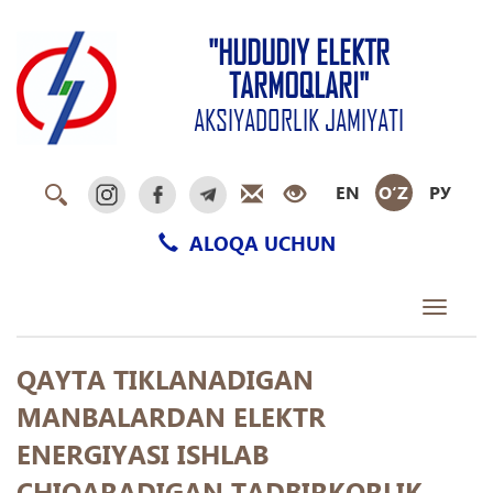
"HUDUDIY ELEKTR
TARMOQLARI"
AKSIYADORLIK JAMIYATI
EN
O‘Z
РУ
ALOQA UCHUN
Toggle
navigati
QAYTA TIKLANADIGAN
MANBALARDAN ELEKTR
ENERGIYASI ISHLAB
CHIQARADIGAN TADBIRKORLIK