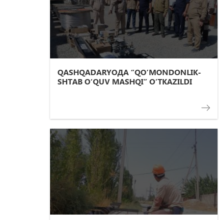
QASHQADARYOДА “QOʻMONDONLIK-
SHTAB OʻQUV MASHQI” O‘TKAZILDI