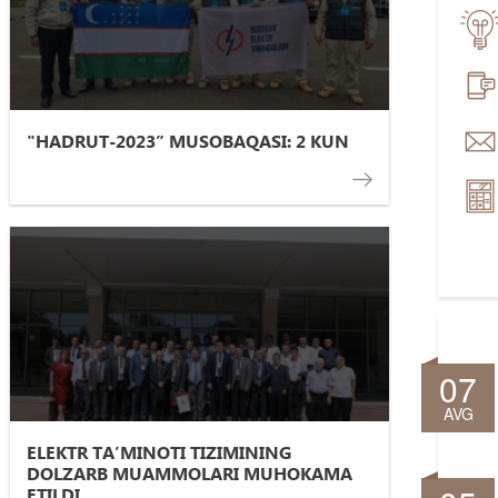
"HADRUT-2023” MUSOBAQASI: 2 KUN
07
AVG
ELEKTR TA’MINOTI TIZIMINING
DOLZARB MUAMMOLARI MUHOKAMA
ETILDI