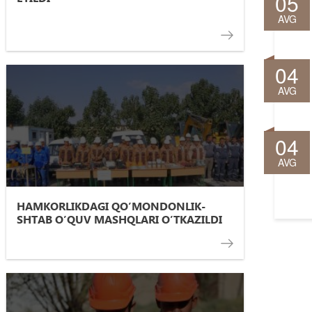
05
AVG
04
AVG
04
AVG
HAMKORLIKDAGI QOʼMONDONLIK-
SHTAB OʼQUV MASHQLARI OʼTKAZILDI