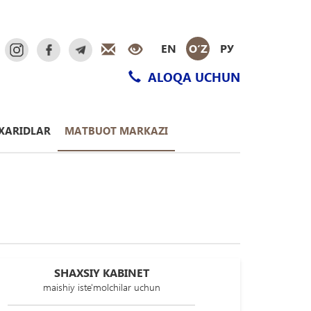
EN
O‘Z
РУ
ALOQA UCHUN
XARIDLAR
MATBUOT MARKAZI
SHAXSIY KABINET
maishiy iste'molchilar uchun