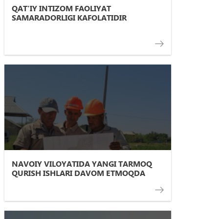
QAT'IY INTIZOM FAOLIYAT
SAMARADORLIGI KAFOLATIDIR
NАVOIY VILOYATIDА YANGI TАRMOQ
QURISH ISHLАRI DАVOM ETMOQDА