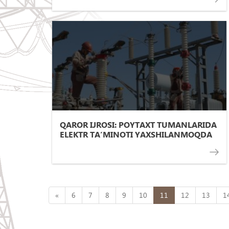
QAROR IJROSI: POYTAXT TUMANLARIDA
ELEKTR TA’MINOTI YAXSHILANMOQDA
«
6
7
8
9
10
11
12
13
1