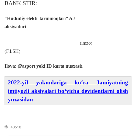
BANK STIR: ______________
“Hududiy elektr tarmmoqlari” AJ
__________
aksiyadori
______________
(imzo
)
F.I.SH
(
)
Ilova: (Pasport yoki ID karta nusxasi).
2022-yil yakunlariga kо‘ra Jamiyatning
imtiyozli aksiyalari bо‘yicha devidentlarni olish
yuzasidan
43518