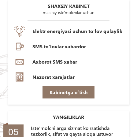
SHAXSIY KABINET
maishiy iste'molchilar uchun
Elektr energiyasi uchun to'lov qulaylik
SMS to'lovlar xabardor
Axborot SMS xabar
Nazorat xarajatlar
Kabinetga o`tish
YANGILIKLAR
05
Iste’molchilarga xizmat ko‘rsatishda
tezkorlik, sifat va qayta aloqa ustuvor