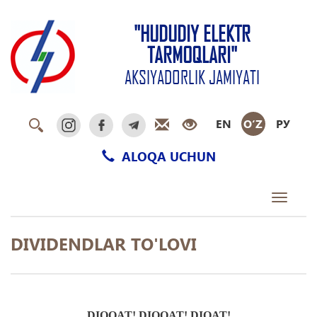
"HUDUDIY ELEKTR
TARMOQLARI"
AKSIYADORLIK JAMIYATI
EN
O‘Z
РУ
ALOQA UCHUN
Toggle
navigati
DIVIDENDLAR TO'LOVI
DIQQAT! DIQQAT! DIQAT!