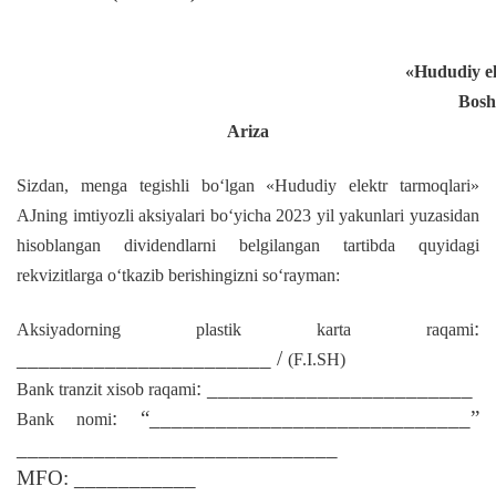
«Hududiy el
Bosh
Ariza
Sizdan, menga tegishli bо‘lgan «Hududiy elektr tarmoqlari»
AJning imtiyozli aksiyalari bо‘yicha 2023 yil yakunlari yuzasidan
hisoblangan dividendlarni belgilangan tartibda quyidagi
rekvizitlarga о‘tkazib berishingizni sо‘rayman:
:
Aksiyadorning plastik karta raqami
_______________________ /
(F.I.SH)
: ________________________
Bank tranzit xisob raqami
: “_____________________________”
Bank nomi
_____________________________
MFO: ___________