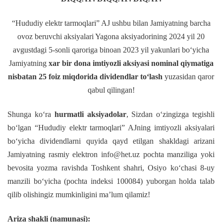
“Hududiy elektr tarmoqlari” AJ ushbu bilan Jamiyatning barcha
ovoz beruvchi aksiyalari Yagona aksiyadorining 2024 yil 20
avgustdagi 5-sonli qaroriga binoan 2023 yil yakunlari bо‘yicha
Jamiyatning
xar bir dona imtiyozli aksiyasi nominal qiymatiga
nisbatan 25 foiz miqdorida dividendlar tо‘lash
yuzasidan qaror
qabul qilingan!
Shunga kо‘ra
hurmatli aksiyadolar
, Sizdan о‘zingizga tegishli
bо‘lgan “Hududiy elektr tarmoqlari” AJning imtiyozli aksiyalari
bо‘yicha dividendlarni quyida qayd etilgan shakldagi arizani
Jamiyatning rasmiy elektron info@het.uz pochta manziliga yoki
bevosita yozma ravishda Toshkent shahri, Osiyo kо‘chasi 8-uy
manzili bо‘yicha (pochta indeksi 100084) yuborgan holda talab
qilib olishingiz mumkinligini ma’lum qilamiz!
Ariza shakli (namunasi):