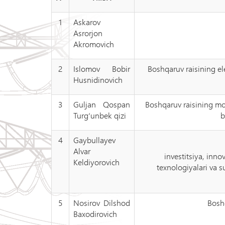
1
Askarov
Asrorjon
Akromovich
2
Islomov Bobir
Boshqaruv raisining el
Husnidinovich
3
Guljan Qospan
Boshqaruv raisining mol
Turg‘unbek qizi
b
4
Gaybullayev
Alvar
investitsiya, inno
Keldiyorovich
texnologiyalari va su
5
Nosirov Dilshod
Boshq
Baxodirovich