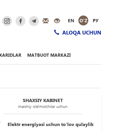
EN
O‘Z
РУ
ALOQA UCHUN
XARIDLAR
MATBUOT MARKAZI
SHAXSIY KABINET
maishiy iste'molchilar uchun
Elektr energiyasi uchun to'lov qulaylik