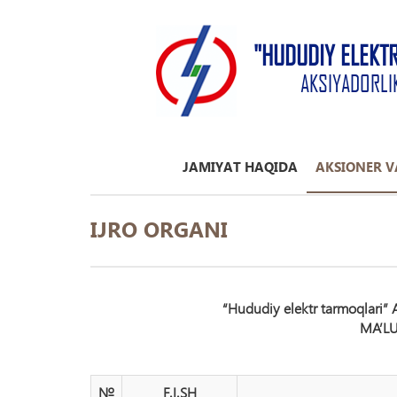
"HUDUDIY ELEKT
AKSIYADORLI
JAMIYAT HAQIDA
AKSIONER V
IJRO ORGANI
“Hududiy elektr tarmoqlari” AJ
MA’L
№
F.I.SH