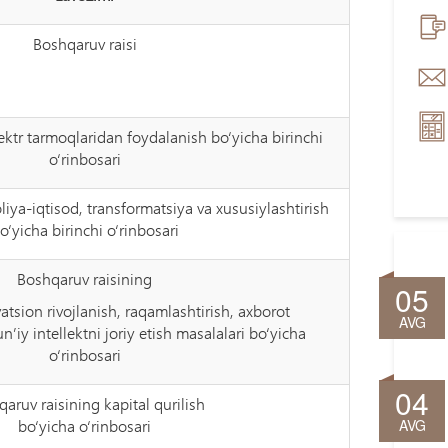
Boshqaruv raisi
ektr tarmoqlaridan foydalanish bo‘yicha birinchi
o‘rinbosari
iya-iqtisod, transformatsiya va xususiylashtirish
o‘yicha birinchi o‘rinbosari
Boshqaruv raisining
05
vatsion rivojlanish, raqamlashtirish, axborot
AVG
n’iy intellektni joriy etish masalalari bo‘yicha
o‘rinbosari
04
aruv raisining kapital qurilish
AVG
bo‘yicha o‘rinbosari