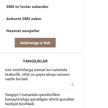
SMS to'lovlar xabardor
Axborot SMS xabar
Nazorat xarajatlar
Kabinetga o`tish
YANGILIKLAR
Iste’molchilarga xizmat ko‘rsatishda
tezkorlik, sifat va qayta aloqa ustuvor
vazifa bo‘ladi
Yangiyo‘l tumanida qarzdorlikni
kamaytirishga qaratilgan ishchi guruhlar
faoliyat boshladi