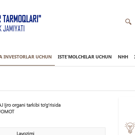
R TARMOQLARI"
K JAMIYATI
A INVESTORLAR UCHUN
ISTE’MOLCHILAR UCHUN
NHH
 Ijro organi tarkibi to‘g‘risida
UOMOT
Lavozimi