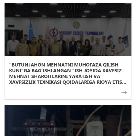
“BUTUNJAHON MEHNATNI MUHOFAZA QILISH
KUNI”GA BAG‘ISHLANGAN “ISH JOYIDA XAVFSIZ
MEHNAT SHAROITLARINI YARATISH VA
XAVFSIZLIK TEXNIKASI QOIDALARIGA RIOYA ETISH
– MUNOSIB VA XAVFSIZ MEHNAT OMILLARIDAN
BIRI” MAZUSIDA DAVRA SUHBATI TASHKIL ETILDI.