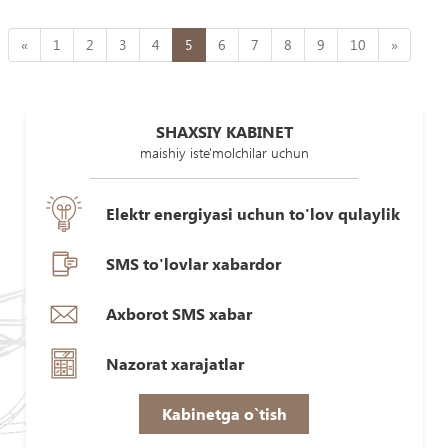
«
1
2
3
4
5
6
7
8
9
10
»
SHAXSIY KABINET
maishiy iste'molchilar uchun
Elektr energiyasi uchun to'lov qulaylik
SMS to'lovlar xabardor
Axborot SMS xabar
Nazorat xarajatlar
Kabinetga o`tish