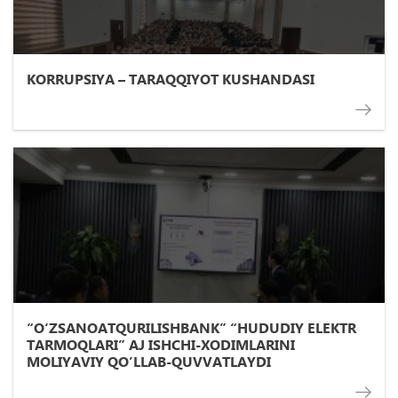
KORRUPSIYA – TARAQQIYOT KUSHANDASI
“O‘ZSANOATQURILISHBANK” “HUDUDIY ELEKTR
TARMOQLARI” АJ ISHCHI-XODIMLARINI
MOLIYAVIY QOʼLLAB-QUVVATLAYDI