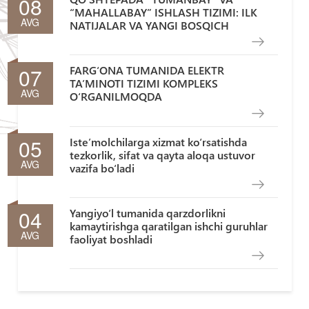
08
“MAHALLABAY” ISHLASH TIZIMI: ILK
AVG
NATIJALAR VA YANGI BOSQICH
07
FARG‘ONA TUMANIDA ELEKTR
TA’MINOTI TIZIMI KOMPLEKS
AVG
O‘RGANILMOQDA
05
Iste’molchilarga xizmat ko‘rsatishda
tezkorlik, sifat va qayta aloqa ustuvor
AVG
vazifa bo‘ladi
04
Yangiyo‘l tumanida qarzdorlikni
kamaytirishga qaratilgan ishchi guruhlar
AVG
faoliyat boshladi