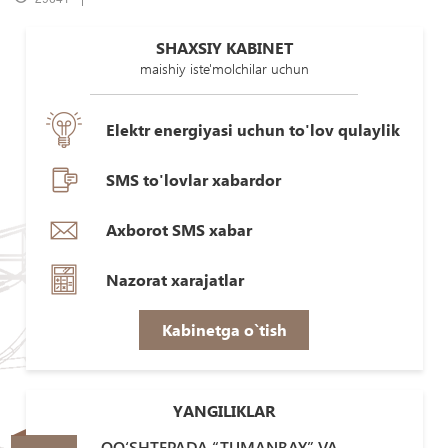
SHAXSIY KABINET
maishiy iste'molchilar uchun
Elektr energiyasi uchun to'lov qulaylik
SMS to'lovlar xabardor
Axborot SMS xabar
Nazorat xarajatlar
Kabinetga o`tish
YANGILIKLAR
QO‘SHTEPADA “TUMANBAY” VA