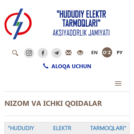
"HUDUDIY ELEKTR
TARMOQLARI"
AKSIYADORLIK JAMIYATI
EN
O‘Z
РУ
ALOQA UCHUN
Toggle
navigati
NIZOM VA ICHKI QOIDALAR
"HUDUDIY ELEKTR TARMOQLARI"