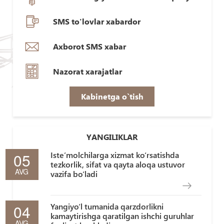
SMS to'lovlar xabardor
Axborot SMS xabar
Nazorat xarajatlar
Kabinetga o`tish
YANGILIKLAR
05
Iste’molchilarga xizmat ko‘rsatishda
tezkorlik, sifat va qayta aloqa ustuvor
AVG
vazifa bo‘ladi
04
Yangiyo‘l tumanida qarzdorlikni
kamaytirishga qaratilgan ishchi guruhlar
AVG