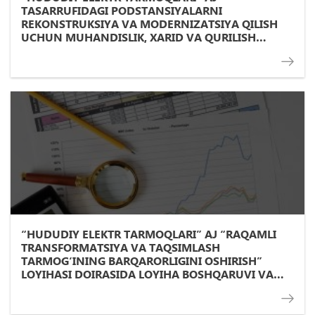
TASARRUFIDAGI PODSTANSIYALARNI
REKONSTRUKSIYA VA MODERNIZATSIYA QILISH
UCHUN MUHANDISLIK, XARID VA QURILISH
SHARTNOMALARI BО‘YICHA TANLOV
“HUDUDIY ELEKTR TARMOQLARI” AJ “RAQAMLI
TRANSFORMATSIYA VA TAQSIMLASH
TARMOG‘INING BARQARORLIGINI OSHIRISH”
LOYIHASI DOIRASIDA LOYIHA BOSHQARUVI VA
NAZORATI BO‘YICHA KONSULTANT TANLASH