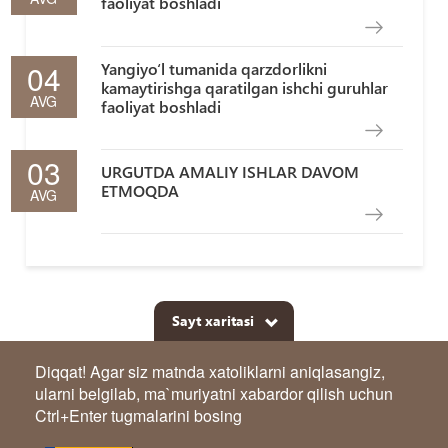
faoliyat boshladi
04
Yangiyo‘l tumanida qarzdorlikni
kamaytirishga qaratilgan ishchi guruhlar
AVG
faoliyat boshladi
03
URGUTDA AMALIY ISHLAR DAVOM
ETMOQDA
AVG
Sayt xaritasi
Diqqat! Agar siz matnda xatoliklarni aniqlasangiz,
ularni belgilab, ma`muriyatni xabardor qilish uchun
Ctrl+Enter tugmalarini bosing