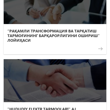
“РАҚАМЛИ ТРАНСФОРМАЦИЯ ВА ТАРҚАТИШ
ТАРМОҒИНИНГ БАРҚАРОРЛИГИНИ ОШИРИШ”
ЛОЙИҲАСИ
"HUDUDIY ELEKTR TARMOQLARI" AJ