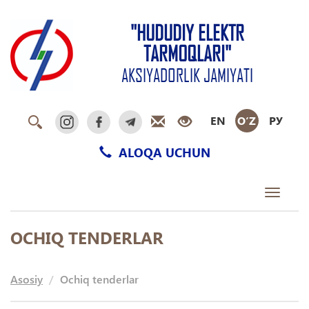
"HUDUDIY ELEKTR
TARMOQLARI"
AKSIYADORLIK JAMIYATI
EN
O‘Z
РУ
ALOQA UCHUN
Toggle
navigati
OCHIQ TENDERLAR
Asosiy
Ochiq tenderlar