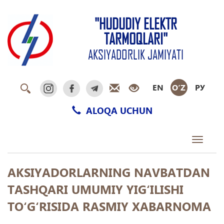
"HUDUDIY ELEKTR
TARMOQLARI"
AKSIYADORLIK JAMIYATI
EN
O‘Z
РУ
ALOQA UCHUN
Toggle
navigati
AKSIYADORLARNING NAVBATDAN
TASHQARI UMUMIY YIG‘ILISHI
TO‘G‘RISIDA RASMIY XABARNOMA