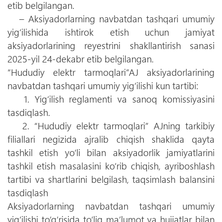
etib belgilangan.
– Aksiyadorlarning navbatdan tashqari umumiy
yig‘ilishida ishtirok etish uchun jamiyat
aksiyadorlarining reyestrini shakllantirish sanasi
2025-yil 24-dekabr etib belgilangan.
“Hududiy elektr tarmoqlari”AJ aksiyadorlarining
navbatdan tashqari umumiy yig‘ilishi kun tartibi:
1. Yig‘ilish reglamenti va sanoq komissiyasini
tasdiqlash.
2. “Hududiy elektr tarmoqlari” AJning tarkibiy
filiallari negizida ajralib chiqish shaklida qayta
tashkil etish yo‘li bilan aksiyadorlik jamiyatlarini
tashkil etish masalasini ko‘rib chiqish, ayriboshlash
tartibi va shartlarini belgilash, taqsimlash balansini
tasdiqlash
Aksiyadorlarning navbatdan tashqari umumiy
yig‘ilishi to‘g‘risida to‘liq ma’lumot va hujjatlar bilan