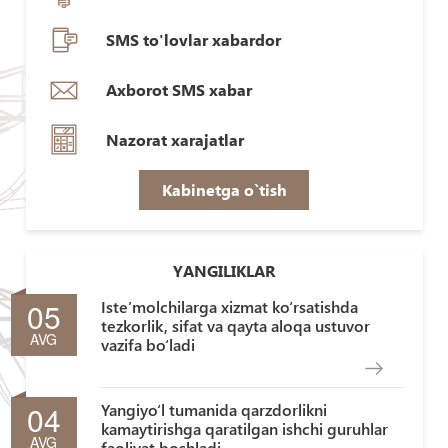
SMS to'lovlar xabardor
Axborot SMS xabar
Nazorat xarajatlar
Kabinetga o`tish
YANGILIKLAR
05
Iste’molchilarga xizmat ko‘rsatishda
tezkorlik, sifat va qayta aloqa ustuvor
AVG
vazifa bo‘ladi
04
Yangiyo‘l tumanida qarzdorlikni
kamaytirishga qaratilgan ishchi guruhlar
AVG
faoliyat boshladi