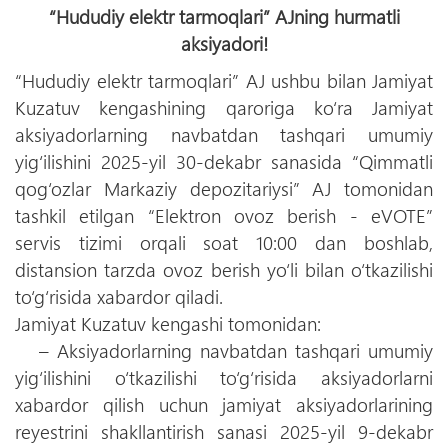
“Hududiy elektr tarmoqlari” AJning hurmatli
aksiyadori!
“Hududiy elektr tarmoqlari” AJ ushbu bilan Jamiyat
Kuzatuv kengashining qaroriga ko‘ra Jamiyat
aksiyadorlarning navbatdan tashqari umumiy
yig‘ilishini 2025-yil 30-dekabr sanasida “Qimmatli
qog‘ozlar Markaziy depozitariysi” AJ tomonidan
tashkil etilgan “Elektron ovoz berish - eVOTE”
servis tizimi orqali soat 10:00 dan boshlab,
distansion tarzda ovoz berish yо‘li bilan o‘tkazilishi
to‘g‘risida xabardor qiladi.
Jamiyat Kuzatuv kengashi tomonidan:
– Aksiyadorlarning navbatdan tashqari umumiy
yig‘ilishini o‘tkazilishi to‘g‘risida aksiyadorlarni
xabardor qilish uchun jamiyat aksiyadorlarining
reyestrini shakllantirish sanasi 2025-yil 9-dekabr