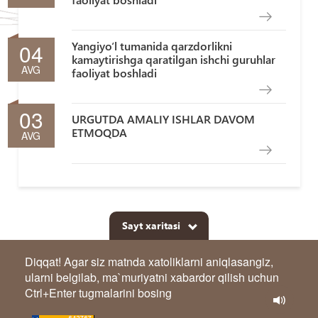
04
Yangiyo‘l tumanida qarzdorlikni
kamaytirishga qaratilgan ishchi guruhlar
AVG
faoliyat boshladi
03
URGUTDA AMALIY ISHLAR DAVOM
ETMOQDA
AVG
Sayt xaritasi
Diqqat! Agar siz matnda xatoliklarni aniqlasangiz,
ularni belgilab, ma`muriyatni xabardor qilish uchun
Ctrl+Enter tugmalarini bosing