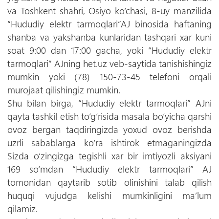
va Toshkent shahri, Osiyo ko‘chasi, 8-uy manzilida
“Hududiy elektr tarmoqlari”AJ binosida haftaning
shanba va yakshanba kunlaridan tashqari xar kuni
soat 9:00 dan 17:00 gacha, yoki “Hududiy elektr
tarmoqlari” AJning het.uz veb-saytida tanishishingiz
mumkin yoki (78) 150-73-45 telefoni orqali
murojaat qilishingiz mumkin.
Shu bilan birga, “Hududiy elektr tarmoqlari” AJni
qayta tashkil etish to‘g‘risida masala bo‘yicha qarshi
ovoz bergan taqdiringizda yoxud ovoz berishda
uzrli sabablarga ko‘ra ishtirok etmaganingizda
Sizda o‘zingizga tegishli xar bir imtiyozli aksiyani
169 so‘mdan “Hududiy elektr tarmoqlari” AJ
tomonidan qaytarib sotib olinishini talab qilish
huquqi vujudga kelishi mumkinligini ma’lum
qilamiz.