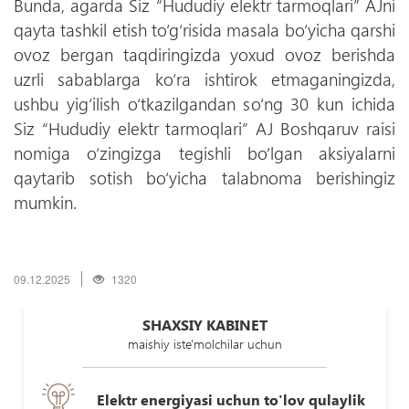
Bunda, agarda Siz “Hududiy elektr tarmoqlari” AJni
qayta tashkil etish to‘g‘risida masala bo‘yicha qarshi
ovoz bergan taqdiringizda yoxud ovoz berishda
uzrli sabablarga ko‘ra ishtirok etmaganingizda,
ushbu yig‘ilish o‘tkazilgandan so‘ng 30 kun ichida
Siz “Hududiy elektr tarmoqlari” AJ Boshqaruv raisi
nomiga o‘zingizga tegishli bo‘lgan aksiyalarni
qaytarib sotish bo‘yicha talabnoma berishingiz
mumkin.
09.12.2025
1320
SHAXSIY KABINET
maishiy iste'molchilar uchun
Elektr energiyasi uchun to'lov qulaylik