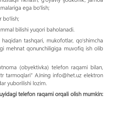
malariga ega bо‘lish;
 bо‘lish;
kammal bilishi yuqori baholanadi.
sh haqidan tashqari, mukofotlar, qо‘shimcha
dagi mehnat qonunchiligiga muvofiq ish olib
tnoma (obyektivka) telefon raqami bilan,
tr tarmoqlari” AJning info@het.uz elektron
r yuborilishi lozim.
yidagi telefon raqami orqali olish mumkin: