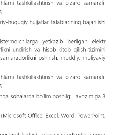
shlarni tashkillashtirish va о‘zaro samarali
;
y-huquqiy hujjatlar talablarining bajarilishi
iste’molchilarga yetkazib berilgan elektr
kni undirish va hisob-kitob qilish tizimini
h, samaradorlikni oshirish, moddiy, moliyaviy
shlarni tashkillashtirish va о‘zaro samarali
;
oshqa sohalarda bо‘lim boshlig‘i lavozimiga 3
Microsoft Office, Excel, Word, PowerPoint,
 mustaqil fikrlash, g‘oyaviy ijodkorlik, jamoa