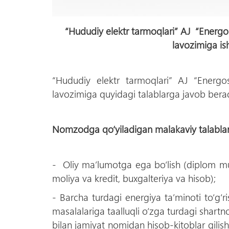
“Hududiy elektr tarmoqlari” AJ “Energosa
lavozimiga ish
“Hududiy elektr tarmoqlari” AJ “Energosa
lavozimiga quyidagi talablarga javob bera
Nomzodga qо‘yiladigan malakaviy talablar
- Oliy ma’lumotga ega bо‘lish (diplom muta
moliya va kredit, buxgalteriya va hisob);
- Barcha turdagi energiya ta’minoti tо‘g‘
masalalariga taalluqli о‘zga turdagi shartno
bilan jamiyat nomidan hisob-kitoblar qilish,