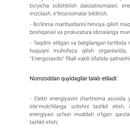
bо‘yicha solishtirish dalolatnomalari, ene
imzolash, e’tiroznomalar bildirish;
- Bо‘linma manfaatlarini himoya qilish maq
boshqaruvi va prokuratura idoralariga muroja
- Taqdim etilgan va belgilangan tartibda 
huquqni muhofaza qilish organlarida, 
“Energosavdo” filiali vakili sifatida qatnashi
Nomzoddan quyidagilar talab etiladi:
- Elektr energiyasini shartnoma asosida 
iste’molchilarga sotishni tashkil etish,
energiyasi uchun muddati о‘tgan qarzlarn
tashkil etish;