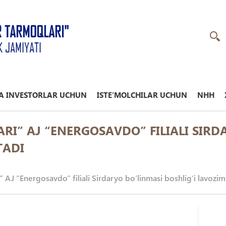
R TARMOQLARI"
K JAMIYATI
A INVESTORLAR UCHUN
ISTE’MOLCHILAR UCHUN
NHH
I” AJ “ENERGOSAVDO” FILIALI SIRDA
TADI
 AJ “Energosavdo” filiali Sirdaryo bо‘linmasi boshlig‘i lavozimi