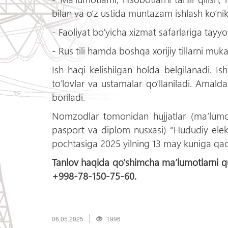
bilan va о‘z ustida muntazam ishlash kо‘nik
- Faoliyat bо‘yicha xizmat safarlariga tayyor
- Rus tili hamda boshqa xorijiy tillarni mu
Ish haqi kelishilgan holda belgilanadi. I
tо‘lovlar va ustamalar qо‘llaniladi. Amal
boriladi.
Nomzodlar tomonidan hujjatlar (ma’lumo
pasport va diplom nusxasi) “Hududiy elek
pochtasiga 2025 yilning 13 may kuniga qada
Tanlov haqida qо‘shimcha ma’lumotlarni qu
+998-78-150-75-60.
06.05.2025
1996