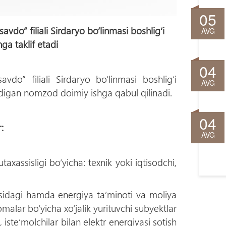
05
vdo” filiali Sirdaryo bо‘linmasi boshlig‘i
AVG
ga taklif etadi
04
vdo” filiali Sirdaryo bо‘linmasi boshlig‘i
AVG
digan nomzod doimiy ishga qabul qilinadi.
04
:
AVG
xassisligi bо‘yicha: texnik yoki iqtisodchi,
risidagi hamda energiya ta’minoti va moliya
malar bо‘yicha xо‘jalik yurituvchi subyektlar
 iste’molchilar bilan elektr energiyasi sotish