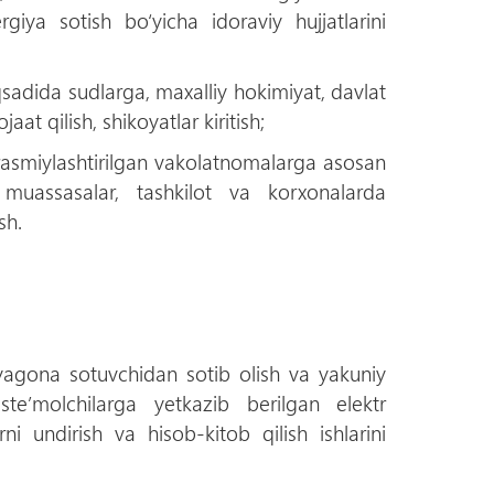
rgiya sotish bо‘yicha idoraviy hujjatlarini
sadida sudlarga, maxalliy hokimiyat, davlat
at qilish, shikoyatlar kiritish;
rasmiylashtirilgan vakolatnomalarga asosan
muassasalar, tashkilot va korxonalarda
sh.
yagona sotuvchidan sotib olish va yakuniy
 iste’molchilarga yetkazib berilgan elektr
i undirish va hisob-kitob qilish ishlarini