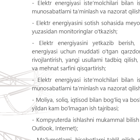
- Elektr energiyasi iste’molchilari bilan i
munosabatlarni ta’minlash va nazorat qilish
- Elektr energiyasini sotish sohasida meyori
yuzasidan monitoringlar о‘tkazish;
- Elektr energiyasini yetkazib berish, 
energiyasi uchun muddati о‘tgan qarzdorli
rivojlantirish, yangi usullarni tadbiq qilis
va mehnat sarfini qisqartirish;
- Elektr energiyasi iste’molchilari bilan i
munosabatlarni ta’minlash va nazorat qilish
- Moliya, soliq, iqtisod bilan bog‘liq va b
yildan kam bо‘lmagan ish tajribasi;
- Kompyuterda ishlashni mukammal bilish (
Outlook, Internet);
- Ma’lumotlarni, hisobotlarni tahlil qilish,