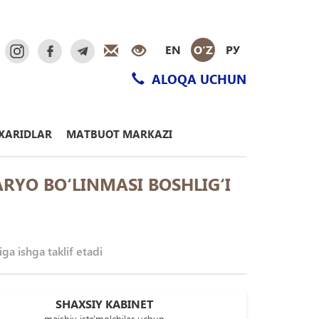
EN
O‘Z
РУ
ALOQA UCHUN
XARIDLAR
MATBUOT MARKAZI
RYO BО‘LINMASI BOSHLIG‘I
ga ishga taklif etadi
SHAXSIY KABINET
maishiy iste'molchilar uchun