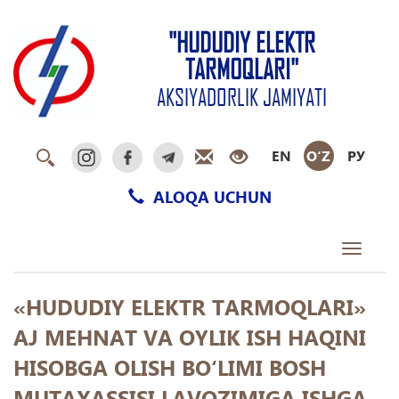
"HUDUDIY ELEKTR
TARMOQLARI"
AKSIYADORLIK JAMIYATI
EN
O‘Z
РУ
ALOQA UCHUN
Toggle
navigati
«HUDUDIY ELEKTR TARMOQLARI»
AJ MEHNAT VA OYLIK ISH HAQINI
HISOBGA OLISH BО‘LIMI BOSH
MUTAXASSISI LAVOZIMIGA ISHGA