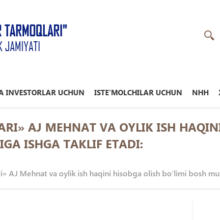
R TARMOQLARI"
K JAMIYATI
A INVESTORLAR UCHUN
ISTE’MOLCHILAR UCHUN
NHH
I» AJ MEHNAT VA OYLIK ISH HAQINI
GA ISHGA TAKLIF ETADI:
 AJ Mehnat va oylik ish haqini hisobga olish bо‘limi bosh muta