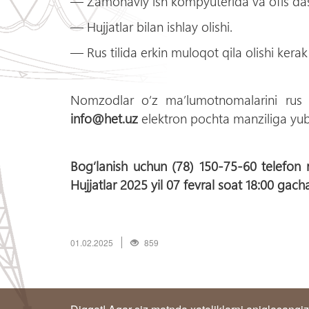
― Zamonaviy ish kompyuterida va ofis das
― Hujjatlar bilan ishlay olishi.
― Rus tilida erkin muloqot qila olishi kerak
Nomzodlar oʻz ma’lumotnomalarini rus y
info@het.uz
elektron pochta manziliga yub
Bogʻlanish uchun (78) 150-75-60 telefon 
Hujjatlar 2025 yil 07 fevral soat 18:00 gacha
01.02.2025
859