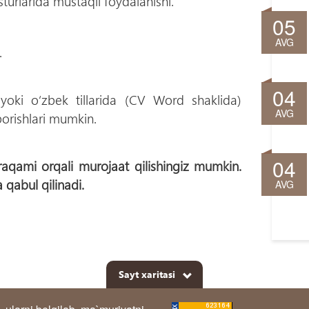
turlarida mustaqil foydalanishi.
05
AVG
.
04
oki oʻzbek tillarida (CV Word shaklida)
AVG
orishlari mumkin.
04
raqami orqali murojaat qilishingiz mumkin.
 qabul qilinadi.
AVG
Sayt xaritasi