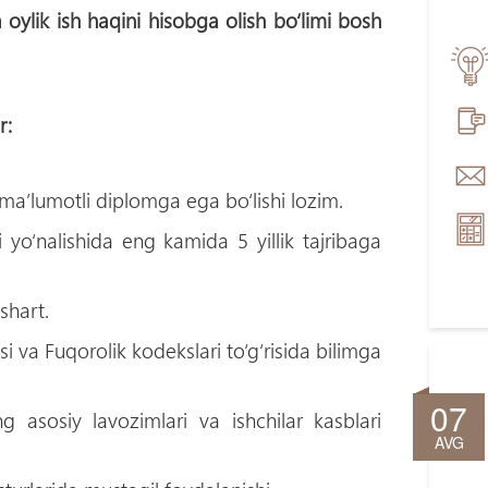
oylik ish haqini hisobga olish bо‘limi bosh
r:
 ma’lumotli diplomga ega bo‘lishi lozim.
yo‘nalishida eng kamida 5 yillik tajribaga
shart.
va Fuqorolik kodekslari to‘g‘risida bilimga
07
 asosiy lavozimlari va ishchilar kasblari
AVG