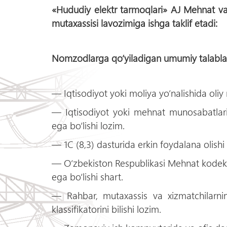
«Hududiy elektr tarmoqlari» AJ Mehnat va 
mutaxassisi lavozimiga ishga taklif etadi:
Nomzodlarga qo‘yiladigan umumiy talabla
― Iqtisodiyot yoki moliya yo‘nalishida oliy
― Iqtisodiyot yoki mehnat munosabatlari 
ega bo‘lishi lozim.
― 1С (8,3) dasturida erkin foydalana olishi 
― O‘zbekiston Respublikasi Mehnat kodeksi 
ega bo‘lishi shart.
― Rahbar, mutaxassis va xizmatchilarning
klassifikatorini bilishi lozim.