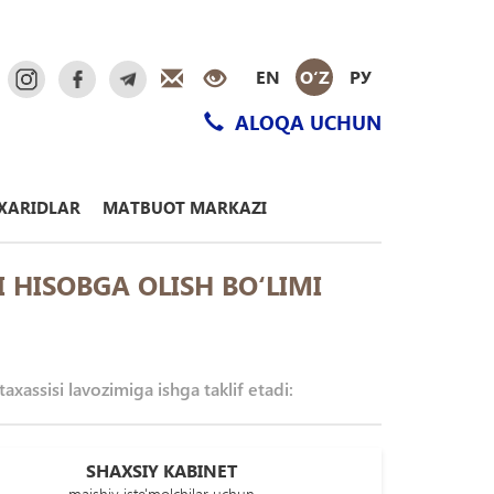
EN
O‘Z
РУ
ALOQA UCHUN
XARIDLAR
MATBUOT MARKAZI
 HISOBGA OLISH BО‘LIMI
xassisi lavozimiga ishga taklif etadi:
SHAXSIY KABINET
maishiy iste'molchilar uchun