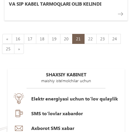
VA SIP KABEL TARMOQLARI OLIB KELINDI
«
16
17
18
19
20
21
22
23
24
25
»
SHAXSIY KABINET
maishiy iste'molchilar uchun
Elektr energiyasi uchun to'lov qulaylik
SMS to'lovlar xabardor
Axborot SMS xabar