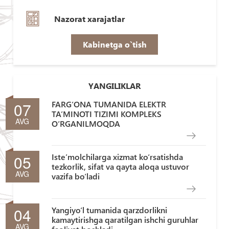
Nazorat xarajatlar
Kabinetga o`tish
YANGILIKLAR
07
FARG‘ONA TUMANIDA ELEKTR
TA’MINOTI TIZIMI KOMPLEKS
AVG
O‘RGANILMOQDA
05
Iste’molchilarga xizmat ko‘rsatishda
tezkorlik, sifat va qayta aloqa ustuvor
AVG
vazifa bo‘ladi
04
Yangiyo‘l tumanida qarzdorlikni
kamaytirishga qaratilgan ishchi guruhlar
AVG