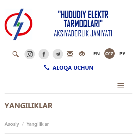
"HUDUDIY ELEKTR
TARMOQLARI"
AKSIYADORLIK JAMIYATI
EN
O‘Z
РУ
ALOQA UCHUN
Toggle
navigati
YANGILIKLAR
Asosiy
Yangiliklar