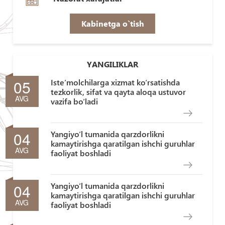
Kabinetga o`tish
YANGILIKLAR
05
Iste’molchilarga xizmat ko‘rsatishda
tezkorlik, sifat va qayta aloqa ustuvor
AVG
vazifa bo‘ladi
04
Yangiyo‘l tumanida qarzdorlikni
kamaytirishga qaratilgan ishchi guruhlar
AVG
faoliyat boshladi
04
Yangiyo‘l tumanida qarzdorlikni
kamaytirishga qaratilgan ishchi guruhlar
AVG
faoliyat boshladi