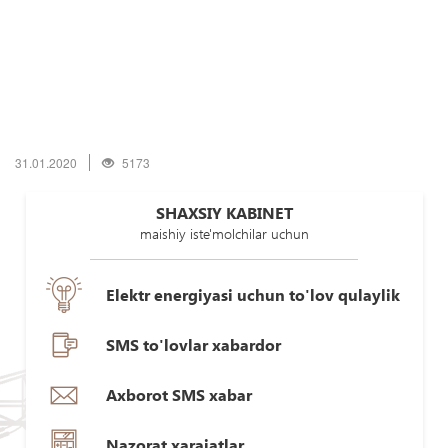
31.01.2020
5173
SHAXSIY KABINET
maishiy iste'molchilar uchun
Elektr energiyasi uchun to'lov qulaylik
SMS to'lovlar xabardor
Axborot SMS xabar
Nazorat xarajatlar