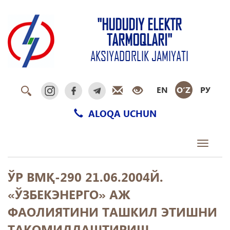
"HUDUDIY ELEKTR
TARMOQLARI"
AKSIYADORLIK JAMIYATI
EN
O‘Z
РУ
ALOQA UCHUN
Toggle
navigati
ЎР ВМҚ-290 21.06.2004Й.
«ЎЗБЕКЭНЕРГО» АЖ
ФАОЛИЯТИНИ ТАШКИЛ ЭТИШНИ
ТАКОМИЛЛАШТИРИШ