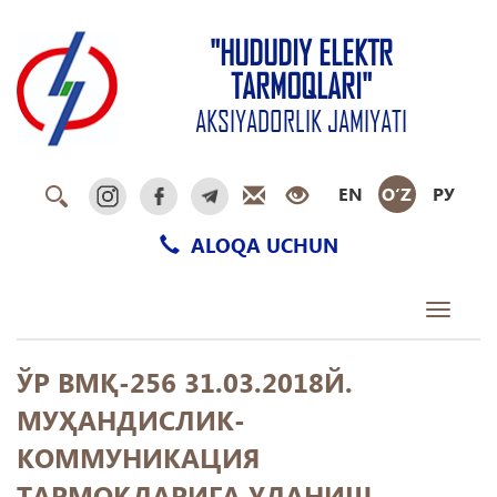
"HUDUDIY ELEKTR
TARMOQLARI"
AKSIYADORLIK JAMIYATI
EN
O‘Z
РУ
ALOQA UCHUN
Toggle
navigati
ЎР ВМҚ-256 31.03.2018Й.
МУҲАНДИСЛИК-
КОММУНИКАЦИЯ
ТАРМОҚЛАРИГА УЛАНИШ