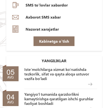
SMS to'lovlar xabardor
Axborot SMS xabar
Nazorat xarajatlar
Kabinetga o`tish
YANGILIKLAR
05
Iste’molchilarga xizmat ko‘rsatishda
tezkorlik, sifat va qayta aloqa ustuvor
AVG
vazifa bo‘ladi
04
Yangiyo‘l tumanida qarzdorlikni
kamaytirishga qaratilgan ishchi guruhlar
AVG
faoliyat boshladi