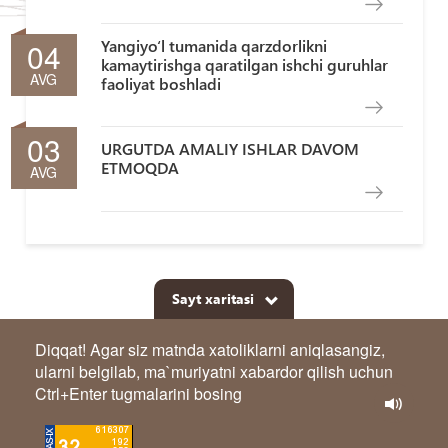
04
Yangiyo‘l tumanida qarzdorlikni
kamaytirishga qaratilgan ishchi guruhlar
AVG
faoliyat boshladi
03
URGUTDA AMALIY ISHLAR DAVOM
ETMOQDA
AVG
Sayt xaritasi
Diqqat! Agar siz matnda xatoliklarni aniqlasangiz,
ularni belgilab, ma`muriyatni xabardor qilish uchun
Ctrl+Enter tugmalarini bosing