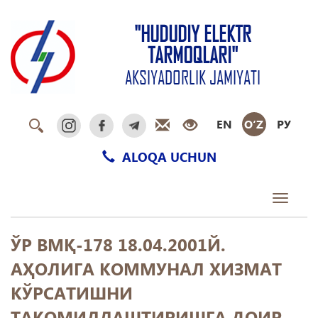
"HUDUDIY ELEKTR
TARMOQLARI"
AKSIYADORLIK JAMIYATI
EN
O‘Z
РУ
ALOQA UCHUN
Toggle
navigati
ЎР ВМҚ-178 18.04.2001Й.
АҲОЛИГА КОММУНАЛ ХИЗМАТ
КЎРСАТИШНИ
ТАКОМИЛЛАШТИРИШГА ДОИР