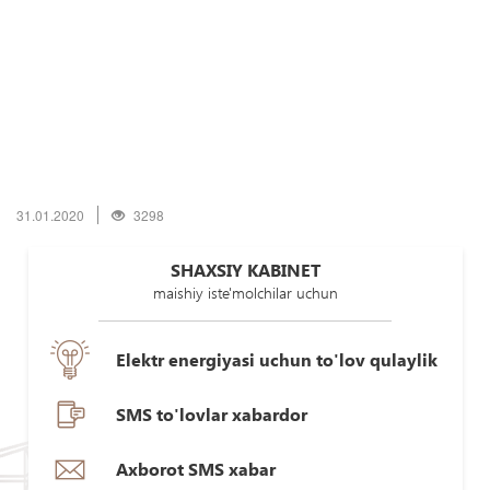
31.01.2020
3298
SHAXSIY KABINET
maishiy iste'molchilar uchun
Elektr energiyasi uchun to'lov qulaylik
SMS to'lovlar xabardor
Axborot SMS xabar