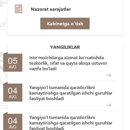
Nazorat xarajatlar
Kabinetga o`tish
YANGILIKLAR
05
Iste’molchilarga xizmat ko‘rsatishda
tezkorlik, sifat va qayta aloqa ustuvor
AVG
vazifa bo‘ladi
04
Yangiyo‘l tumanida qarzdorlikni
kamaytirishga qaratilgan ishchi guruhlar
AVG
faoliyat boshladi
04
Yangiyo‘l tumanida qarzdorlikni
kamaytirishga qaratilgan ishchi guruhlar
AVG
faoliyat boshladi