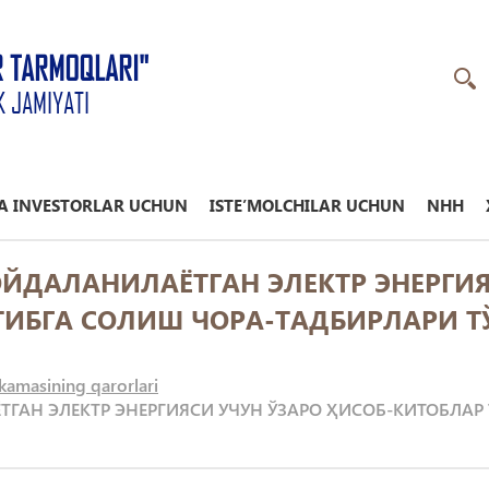
R TARMOQLARI"
K JAMIYATI
A INVESTORLAR UCHUN
ISTE’MOLCHILAR UCHUN
NHH
 ФОЙДАЛАНИЛАЁТГАН ЭЛЕКТР ЭНЕРГИ
ТИБГА СОЛИШ ЧОРА-ТАДБИРЛАРИ Т
kamasining qarorlari
АЁТГАН ЭЛЕКТР ЭНЕРГИЯСИ УЧУН ЎЗАРО ҲИСОБ-КИТОБЛА