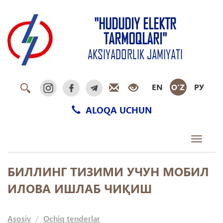
"HUDUDIY ELEKTR
TARMOQLARI"
AKSIYADORLIK JAMIYATI
EN
O‘Z
РУ
ALOQA UCHUN
Toggle
navigati
БИЛЛИНГ ТИЗИМИ УЧУН МОБИЛ
ИЛОВА ИШЛАБ ЧИҚИШ
Asosiy
Ochiq tenderlar