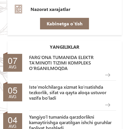
Nazorat xarajatlar
Kabinetga o`tish
YANGILIKLAR
07
FARG‘ONA TUMANIDA ELEKTR
TA’MINOTI TIZIMI KOMPLEKS
AVG
O‘RGANILMOQDA
05
Iste’molchilarga xizmat ko‘rsatishda
tezkorlik, sifat va qayta aloqa ustuvor
AVG
vazifa bo‘ladi
04
Yangiyo‘l tumanida qarzdorlikni
kamaytirishga qaratilgan ishchi guruhlar
AVG
faoliyat boshladi