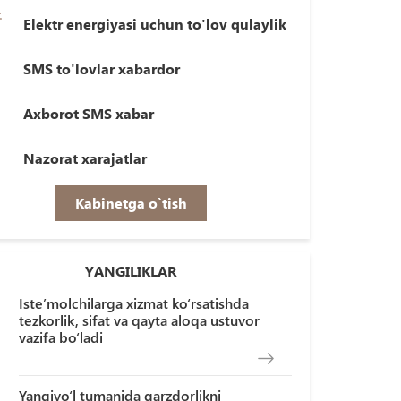
Elektr energiyasi uchun to'lov qulaylik
SMS to'lovlar xabardor
Axborot SMS xabar
Nazorat xarajatlar
Kabinetga o`tish
YANGILIKLAR
Iste’molchilarga xizmat ko‘rsatishda
tezkorlik, sifat va qayta aloqa ustuvor
vazifa bo‘ladi
Yangiyo‘l tumanida qarzdorlikni