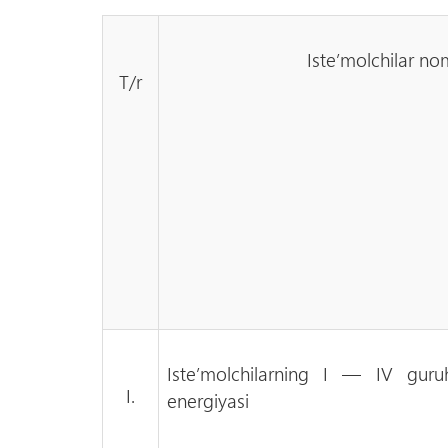
Iste’molchilar no
T/r
Iste’molchilarning I — IV guruh
I.
energiyasi