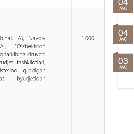
04
AVG
04
inati” AJ, “Navoiy
1 000
AVG
AJ, “O‘zbekiston
 tarkibiga kiruvchi
03
djet tashkilotlari,
AVG
iste’mol qiladigan
lat byudjetidan