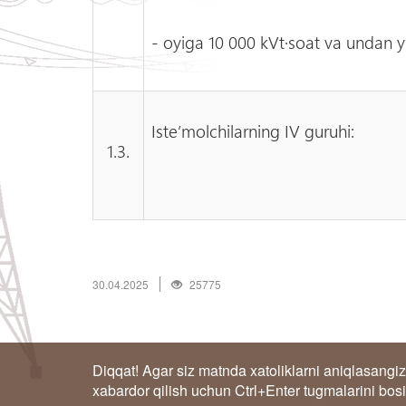
- oyiga 10 000 kVt·soat va undan y
Iste’molchilarning IV guruhi:
1.3.
30.04.2025
25775
Diqqat! Agar siz matnda xatoliklarni aniqlasangiz
xabardor qilish uchun Ctrl+Enter tugmalarini bos