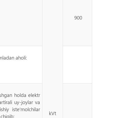
900
umladan aholi:
shgan holda elektr
rtirali uy-joylar va
hiy iste’molchilar
kVt
chiqib: