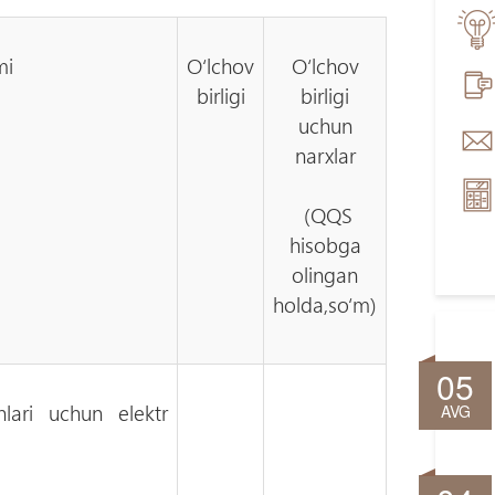
mi
O‘lchov
O‘lchov
birligi
birligi
uchun
narxlar
(QQS
hisobga
olingan
holda,so‘m)
05
lari uchun elektr
AVG