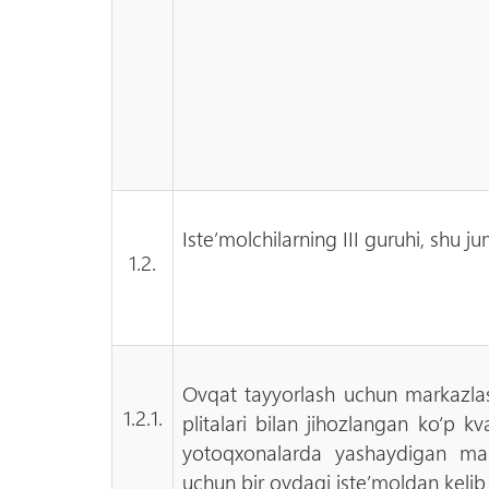
Iste’molchilarning III guruhi, shu j
1.2.
Ovqat tayyorlash uchun markazla
1.2.1.
plitalari bilan jihozlangan ko‘p kva
yotoqxonalarda yashaydigan mais
uchun bir oydagi iste’moldan kelib 