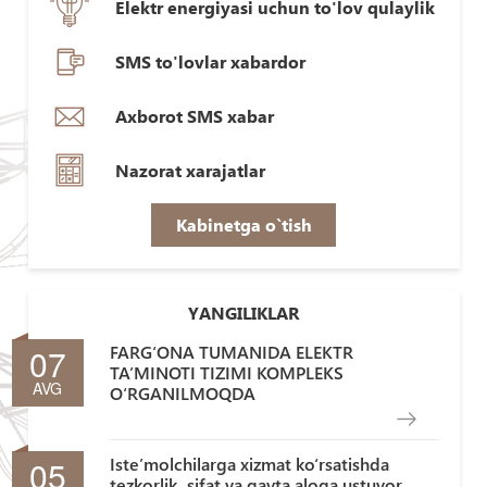
Elektr energiyasi uchun to'lov qulaylik
SMS to'lovlar xabardor
Axborot SMS xabar
Nazorat xarajatlar
Kabinetga o`tish
YANGILIKLAR
07
FARG‘ONA TUMANIDA ELEKTR
TA’MINOTI TIZIMI KOMPLEKS
AVG
O‘RGANILMOQDA
05
Iste’molchilarga xizmat ko‘rsatishda
tezkorlik, sifat va qayta aloqa ustuvor