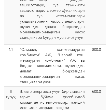
ташкилотлари, сув таъминоти
ташкилотлари, фермер хўжаликлари
ва сув истеъмолчилари
уюшмаларининг насос станциялари,
шунингдек давлат бюджетидан
молиялаштириладиган насос
станциялари бундан мустасно) учун
1.1
“Олмалиқ кон-металургия
800,0
комбинати” АЖ, “Навоий кон-
металургия комбинати” АЖ ва
бюджет ташкилотлари, шунингдек,
давлат бюджетидан
молиялаштириладиган насос
станциялари учун
II
Электр энергияси учун бир ставкали
600,0
гуруҳ
тариф бўйича ҳисоб-китоб
қиладиган истеъмолчилар, маиший
истеъмолчилардан ташқари