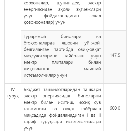
корхоналар, шунингдек, электр
энергиясидан аҳоли эҳтиёжлари
учун фойдаланадиган локал
қозонхоналар) учун
Турар-жой бинолари ва
ётоқхоналарда яшовчи уй-жой,
белгиланган тартибда озиқ-овқат
147,5
маҳсулотларини тайёрлаш учун
электр плиталари билан
жиҳозланган маиший
истеъмолчилар учун
IV
Бюджет ташкилотларидан ташқари
гуруҳ
электр энергиясидан биноларни
электр билан иситиш, иссиқ сув
600,0
таъминоти ва овқат тайёрлаш
мақсадида фойдаланадиган I ва II
тариф гуруҳлари истеъмолчилари
учун