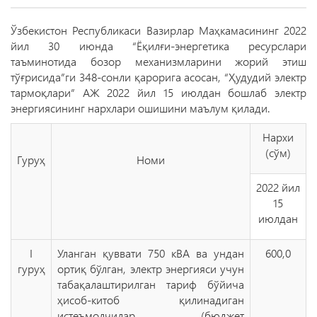
Ўзбекистон Республикаси Вазирлар Маҳкамасининг 2022
йил 30 июнда “Ёқилғи-энергетика ресурслари
таъминотида бозор механизмларини жорий этиш
тўғрисида”ги 348-сонли қарорига асосан, “Ҳудудий электр
тармоқлари” АЖ 2022 йил 15 июлдан бошлаб электр
энергиясининг нархлари ошишини маълум қилади.
Нархи
(сўм)
Гуруҳ
Номи
2022 йил
15
июлдан
I
Уланган қуввати 750 кВА ва ундан
600,0
гуруҳ
ортиқ бўлган, электр энергияси учун
табақалаштирилган тариф бўйича
ҳисоб-китоб қилинадиган
истеъмолчилар (бюджет