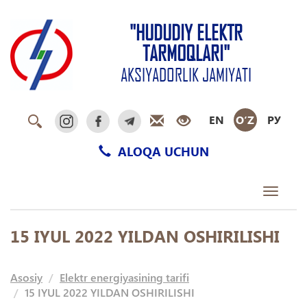
"HUDUDIY ELEKTR
TARMOQLARI"
AKSIYADORLIK JAMIYATI
EN
O‘Z
РУ
ALOQA UCHUN
Toggle
navigati
15 IYUL 2022 YILDAN OSHIRILISHI
Asosiy
Elektr energiyasining tarifi
15 IYUL 2022 YILDAN OSHIRILISHI