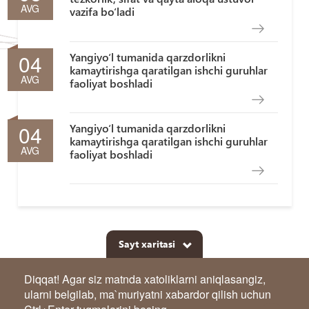
AVG
vazifa bo‘ladi
04
Yangiyo‘l tumanida qarzdorlikni
kamaytirishga qaratilgan ishchi guruhlar
AVG
faoliyat boshladi
04
Yangiyo‘l tumanida qarzdorlikni
kamaytirishga qaratilgan ishchi guruhlar
AVG
faoliyat boshladi
Sayt xaritasi
Diqqat! Agar siz matnda xatoliklarni aniqlasangiz,
ularni belgilab, ma`muriyatni xabardor qilish uchun