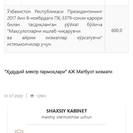
Ўзбекистон Республикаси Президентининг
2017 йил 8-ноябрдаги ПҚ-3379-сонли қарори
билан тасдиқланган рўйхат бўйича
600,0
“Маҳсулотларни ишлаб чиқарувчи
ва айрим хизматлар кўрсатувчи”
истеъмолчилар учун
“Ҳудудий электр тармоқлари” АЖ Матбуот хизмати
01.07.2022
12901
SHAXSIY KABINET
maishiy iste'molchilar uchun