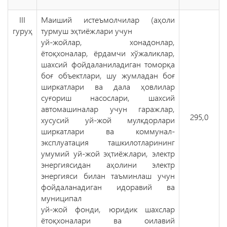
III
Маиший истеъмолчилар (аҳоли
гуруҳ
турмуш эҳтиёжлари учун
уй-жойлар, хонадонлар,
ётоқхоналар, ёрдамчи хўжаликлар,
шахсий фойдаланиладиган томорқа
боғ объектлари, шу жумладан боғ
ширкатлари ва дала ҳовлилар
суғориш насослари, шахсий
автомашиналар учун гаражлар,
295,0
хусусий уй-жой мулкдорлари
ширкатлари ва коммунал-
эксплуатация ташкилотларининг
умумий уй-жой эҳтиёжлари, электр
энергиясидан аҳолини электр
энергияси билан таъминлаш учун
фойдаланадиган идоравий ва
муниципал
уй-жой фонди, юридик шахслар
ётоқхоналари ва оилавий