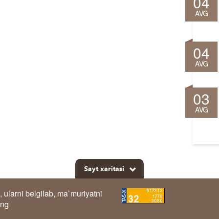
04
AVG
04
AVG
03
AVG
Sayt xaritasi
, ularni belgilab, ma`muriyatni
ing