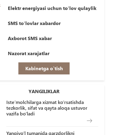
Elektr energiyasi uchun to'lov qulaylik
SMS to'lovlar xabardor
Axborot SMS xabar
Nazorat xarajatlar
Kabinetga o`tish
YANGILIKLAR
Iste’molchilarga xizmat ko‘rsatishda
tezkorlik, sifat va qayta aloqa ustuvor
vazifa bo‘ladi
Yangiyo‘l tumanida qarzdorlikni