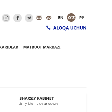
EN
O‘Z
РУ
ALOQA UCHUN
XARIDLAR
MATBUOT MARKAZI
SHAXSIY KABINET
maishiy iste'molchilar uchun