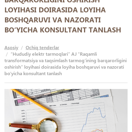
LOYIHASI DOIRASIDA LOYIHA
BOSHQARUVI VA NAZORATI
BO‘YICHA KONSULTANT TANLASH
Asosiy
Ochiq tenderlar
“Hududiy elektr tarmoqlari” AJ “Raqamli
transformatsiya va taqsimlash tarmog‘ining barqarorligini
oshirish” loyihasi doirasida loyiha boshqaruvi va nazorati
bo‘yicha konsultant tanlash