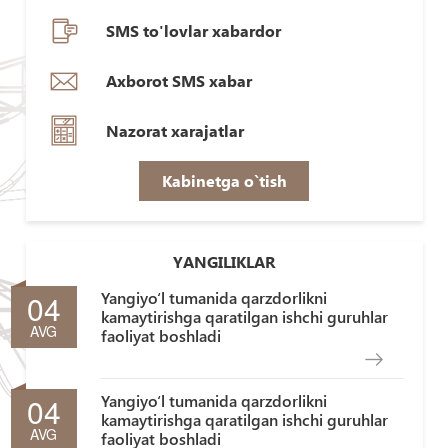
SMS to'lovlar xabardor
Axborot SMS xabar
Nazorat xarajatlar
Kabinetga o`tish
YANGILIKLAR
04
Yangiyo‘l tumanida qarzdorlikni
kamaytirishga qaratilgan ishchi guruhlar
AVG
faoliyat boshladi
04
Yangiyo‘l tumanida qarzdorlikni
kamaytirishga qaratilgan ishchi guruhlar
AVG
faoliyat boshladi