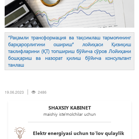
“Рақамли трансформация ва тақсимлаш тармоғининг
барқарорлигини ошириш” лойиҳаси Қизиқиш
таклифларини (ҚТ) топшириш бўйича сўров Лойиҳани
бошқариш ва назорат қилиш бўйича консультант
танлаш
19.06.2023
2486
SHAXSIY KABINET
maishiy iste'molchilar uchun
Elektr energiyasi uchun to'lov qulaylik