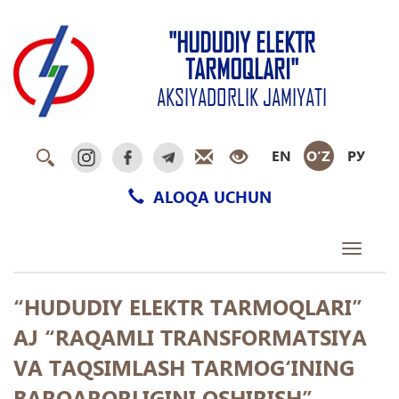
"HUDUDIY ELEKTR
TARMOQLARI"
AKSIYADORLIK JAMIYATI
EN
O‘Z
РУ
ALOQA UCHUN
Toggle
navigati
“HUDUDIY ELEKTR TARMOQLARI”
AJ “RAQAMLI TRANSFORMATSIYA
VA TAQSIMLASH TARMOG‘INING
BARQARORLIGINI OSHIRISH”