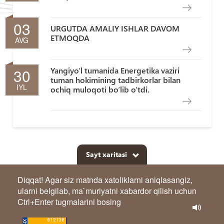
03
URGUTDA AMALIY ISHLAR DAVOM
ETMOQDA
AVG
30
Yangiyo‘l tumanida Energetika vaziri
tuman hokimining tadbirkorlar bilan
IYL
ochiq muloqoti bo‘lib o‘tdi.
Sayt xaritasi
Diqqat! Agar siz matnda xatoliklarni aniqlasangiz,
ularni belgilab, ma`muriyatni xabardor qilish uchun
Ctrl+Enter tugmalarini bosing