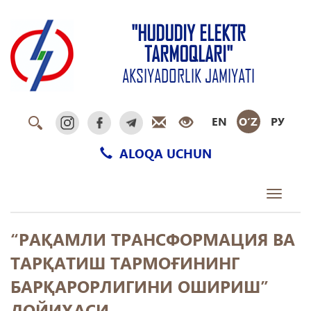
"HUDUDIY ELEKTR
TARMOQLARI"
AKSIYADORLIK JAMIYATI
EN
O‘Z
РУ
ALOQA UCHUN
Toggle
navigati
“РАҚАМЛИ ТРАНСФОРМАЦИЯ ВА
ТАРҚАТИШ ТАРМОҒИНИНГ
БАРҚАРОРЛИГИНИ ОШИРИШ”
ЛОЙИҲАСИ