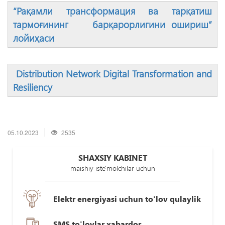
“Рақамли трансформация ва тарқатиш
тармоғининг барқарорлигини ошириш”
лойиҳаси
Distribution Network Digital Transformation and
Resiliency
05.10.2023
2535
SHAXSIY KABINET
maishiy iste'molchilar uchun
Elektr energiyasi uchun to'lov qulaylik
SMS to'lovlar xabardor