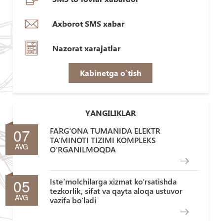
Axborot SMS xabar
Nazorat xarajatlar
Kabinetga o`tish
YANGILIKLAR
07
FARG‘ONA TUMANIDA ELEKTR
TA’MINOTI TIZIMI KOMPLEKS
AVG
O‘RGANILMOQDA
05
Iste’molchilarga xizmat ko‘rsatishda
tezkorlik, sifat va qayta aloqa ustuvor
AVG
vazifa bo‘ladi