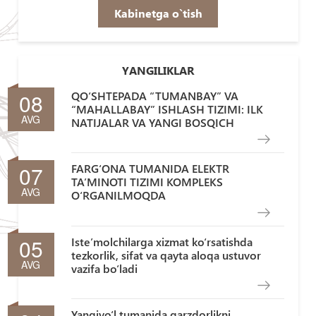
Kabinetga o`tish
YANGILIKLAR
08
QO‘SHTEPADA “TUMANBAY” VA
“MAHALLABAY” ISHLASH TIZIMI: ILK
AVG
NATIJALAR VA YANGI BOSQICH
07
FARG‘ONA TUMANIDA ELEKTR
TA’MINOTI TIZIMI KOMPLEKS
AVG
O‘RGANILMOQDA
05
Iste’molchilarga xizmat ko‘rsatishda
tezkorlik, sifat va qayta aloqa ustuvor
AVG
vazifa bo‘ladi
Yangiyo‘l tumanida qarzdorlikni