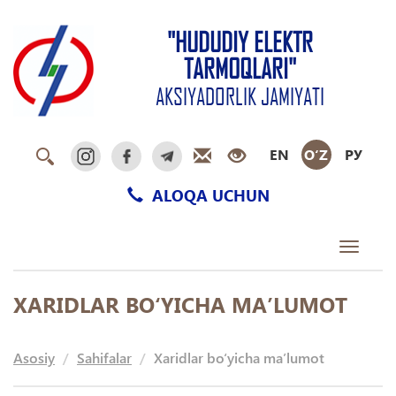
"HUDUDIY ELEKTR
TARMOQLARI"
AKSIYADORLIK JAMIYATI
EN
O‘Z
РУ
ALOQA UCHUN
Toggle
navigati
XARIDLAR BO‘YICHA MA’LUMOT
Asosiy
Sahifalar
Xaridlar bo‘yicha ma’lumot