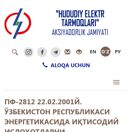
"HUDUDIY ELEKTR
TARMOQLARI"
AKSIYADORLIK JAMIYATI
EN
O‘Z
РУ
ALOQA UCHUN
Toggle
navigati
ПФ-2812 22.02.2001Й.
ЎЗБЕКИСТОН РЕСПУБЛИКАСИ
ЭНЕРГЕТИКАСИДА ИҚТИСОДИЙ
ИСЛОҲОТЛАРНИ