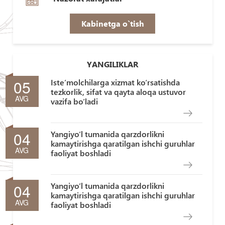
Kabinetga o`tish
YANGILIKLAR
05
Iste’molchilarga xizmat ko‘rsatishda
tezkorlik, sifat va qayta aloqa ustuvor
AVG
vazifa bo‘ladi
04
Yangiyo‘l tumanida qarzdorlikni
kamaytirishga qaratilgan ishchi guruhlar
AVG
faoliyat boshladi
04
Yangiyo‘l tumanida qarzdorlikni
kamaytirishga qaratilgan ishchi guruhlar
AVG
faoliyat boshladi