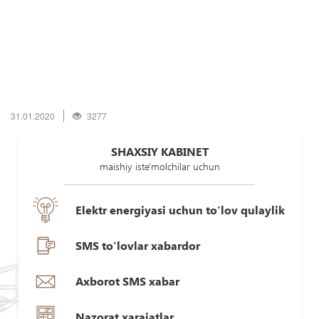
31.01.2020
3277
SHAXSIY KABINET
maishiy iste'molchilar uchun
Elektr energiyasi uchun to'lov qulaylik
SMS to'lovlar xabardor
Axborot SMS xabar
Nazorat xarajatlar