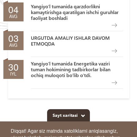
04
Yangiyo‘l tumanida qarzdorlikni
kamaytirishga qaratilgan ishchi guruhlar
AVG
faoliyat boshladi
03
URGUTDA AMALIY ISHLAR DAVOM
ETMOQDA
AVG
30
Yangiyo‘l tumanida Energetika vaziri
tuman hokimining tadbirkorlar bilan
IYL
ochiq muloqoti bo‘lib o‘tdi.
Sayt xaritasi
Diqqat! Agar siz matnda xatoliklarni aniqlasangiz,