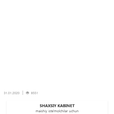
31.01.2020
8551
SHAXSIY KABINET
maishiy iste'molchilar uchun