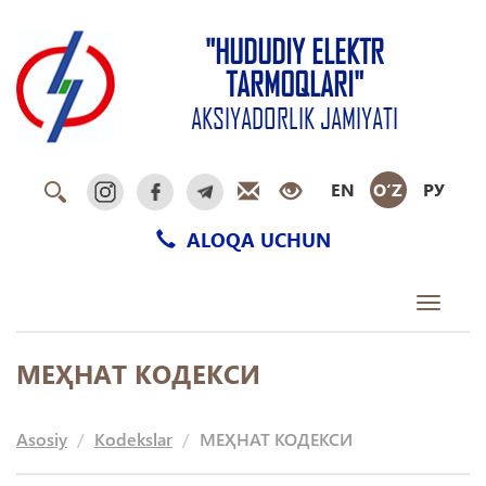
"HUDUDIY ELEKTR
TARMOQLARI"
AKSIYADORLIK JAMIYATI
EN
O‘Z
РУ
ALOQA UCHUN
Toggle
navigati
МЕҲНАТ КОДЕКСИ
Asosiy
Kodekslar
МЕҲНАТ КОДЕКСИ