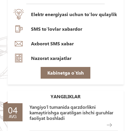
Elektr energiyasi uchun to'lov qulaylik
SMS to'lovlar xabardor
Axborot SMS xabar
Nazorat xarajatlar
Kabinetga o`tish
YANGILIKLAR
04
Yangiyo‘l tumanida qarzdorlikni
kamaytirishga qaratilgan ishchi guruhlar
AVG
faoliyat boshladi