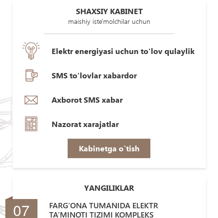
SHAXSIY KABINET
maishiy iste'molchilar uchun
Elektr energiyasi uchun to'lov qulaylik
SMS to'lovlar xabardor
Axborot SMS xabar
Nazorat xarajatlar
Kabinetga o`tish
YANGILIKLAR
07
FARG‘ONA TUMANIDA ELEKTR
TA’MINOTI TIZIMI KOMPLEKS