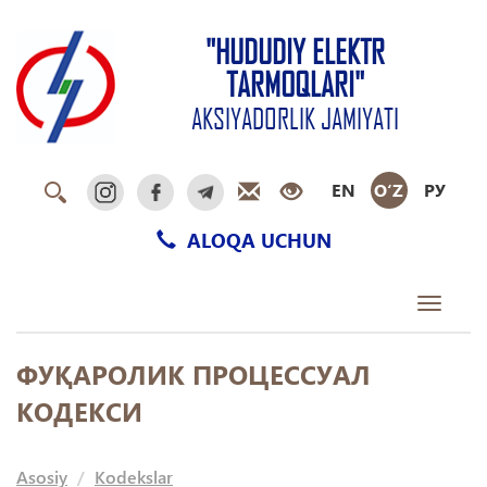
"HUDUDIY ELEKTR
TARMOQLARI"
AKSIYADORLIK JAMIYATI
EN
O‘Z
РУ
ALOQA UCHUN
Toggle
navigati
ФУҚАРОЛИК ПРОЦЕССУАЛ
КОДЕКСИ
Asosiy
Kodekslar