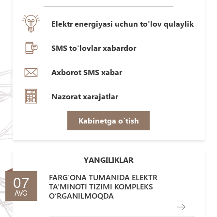
Elektr energiyasi uchun to'lov qulaylik
SMS to'lovlar xabardor
Axborot SMS xabar
Nazorat xarajatlar
Kabinetga o`tish
YANGILIKLAR
07
FARG‘ONA TUMANIDA ELEKTR
TA’MINOTI TIZIMI KOMPLEKS
AVG
O‘RGANILMOQDA