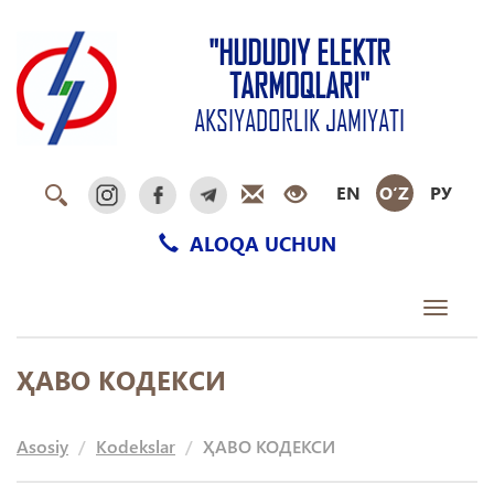
"HUDUDIY ELEKTR
TARMOQLARI"
AKSIYADORLIK JAMIYATI
EN
O‘Z
РУ
ALOQA UCHUN
Toggle
navigati
ҲАВО КОДЕКСИ
Asosiy
Kodekslar
ҲАВО КОДЕКСИ