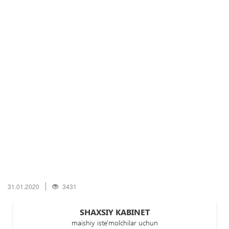
31.01.2020
3431
SHAXSIY KABINET
maishiy iste'molchilar uchun