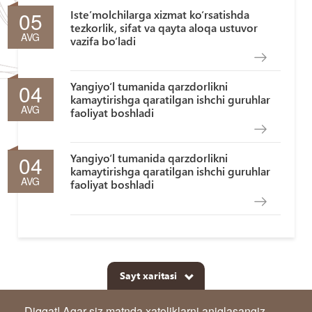
05
Iste’molchilarga xizmat ko‘rsatishda
tezkorlik, sifat va qayta aloqa ustuvor
AVG
vazifa bo‘ladi
04
Yangiyo‘l tumanida qarzdorlikni
kamaytirishga qaratilgan ishchi guruhlar
AVG
faoliyat boshladi
04
Yangiyo‘l tumanida qarzdorlikni
kamaytirishga qaratilgan ishchi guruhlar
AVG
faoliyat boshladi
Sayt xaritasi
Diqqat! Agar siz matnda xatoliklarni aniqlasangiz,