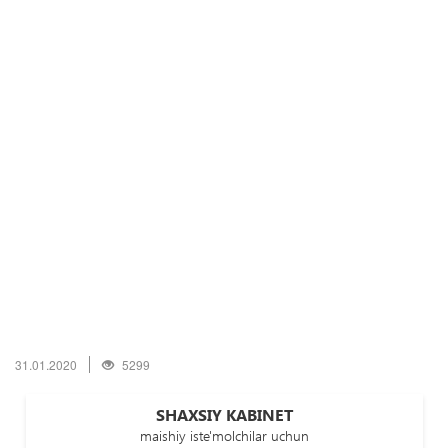
31.01.2020
5299
SHAXSIY KABINET
maishiy iste'molchilar uchun