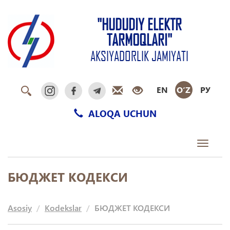
"HUDUDIY ELEKTR
TARMOQLARI"
AKSIYADORLIK JAMIYATI
EN
O‘Z
РУ
ALOQA UCHUN
Toggle
navigati
БЮДЖЕТ КОДЕКСИ
Asosiy
Kodekslar
БЮДЖЕТ КОДЕКСИ