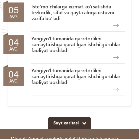
05
Iste’molchilarga xizmat ko‘rsatishda
tezkorlik, sifat va qayta aloqa ustuvor
AVG
vazifa bo‘ladi
04
Yangiyo‘l tumanida qarzdorlikni
kamaytirishga qaratilgan ishchi guruhlar
AVG
faoliyat boshladi
04
Yangiyo‘l tumanida qarzdorlikni
kamaytirishga qaratilgan ishchi guruhlar
AVG
faoliyat boshladi
Sayt xaritasi
Diqqat! Agar siz matnda xatoliklarni aniqlasangiz,