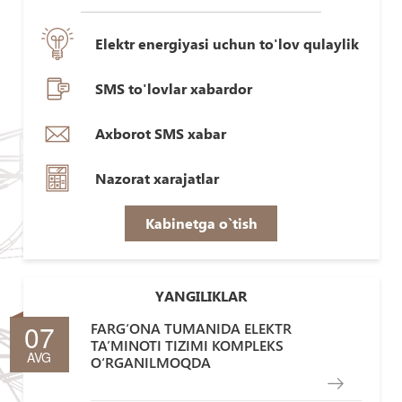
Elektr energiyasi uchun to'lov qulaylik
SMS to'lovlar xabardor
Axborot SMS xabar
Nazorat xarajatlar
Kabinetga o`tish
YANGILIKLAR
07
FARG‘ONA TUMANIDA ELEKTR
TA’MINOTI TIZIMI KOMPLEKS
AVG
O‘RGANILMOQDA