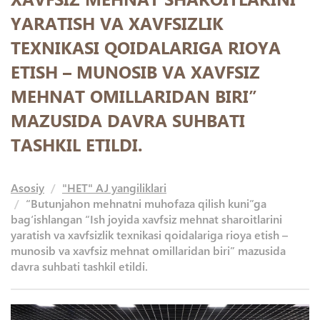
YARATISH VA XAVFSIZLIK
TEXNIKASI QOIDALARIGA RIOYA
ETISH – MUNOSIB VA XAVFSIZ
MEHNAT OMILLARIDAN BIRI”
MAZUSIDA DAVRA SUHBATI
TASHKIL ETILDI.
Asosiy
"HET" AJ yangiliklari
“Butunjahon mehnatni muhofaza qilish kuni”ga
bag‘ishlangan “Ish joyida xavfsiz mehnat sharoitlarini
yaratish va xavfsizlik texnikasi qoidalariga rioya etish –
munosib va xavfsiz mehnat omillaridan biri” mazusida
davra suhbati tashkil etildi.