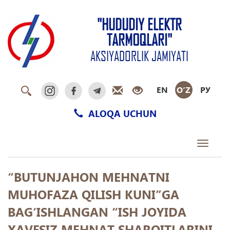
"HUDUDIY ELEKTR
TARMOQLARI"
AKSIYADORLIK JAMIYATI
EN
O‘Z
РУ
ALOQA UCHUN
Toggle
navigati
“BUTUNJAHON MEHNATNI
MUHOFAZA QILISH KUNI”GA
BAG‘ISHLANGAN “ISH JOYIDA
XAVFSIZ MEHNAT SHAROITLARINI