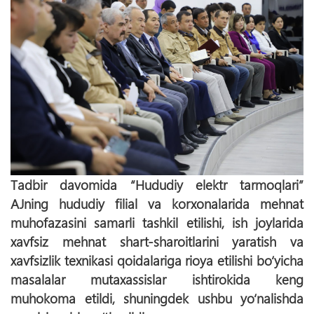
Тadbir davomida “Hududiy elektr tarmoqlari”
AJning hududiy filial va korxonalarida mehnat
muhofazasini samarli tashkil etilishi, ish joylarida
xavfsiz mehnat shart-sharoitlarini yaratish va
xavfsizlik texnikasi qoidalariga rioya etilishi bo‘yicha
masalalar mutaxassislar ishtirokida keng
muhokoma etildi, shuningdek ushbu yo‘nalishda