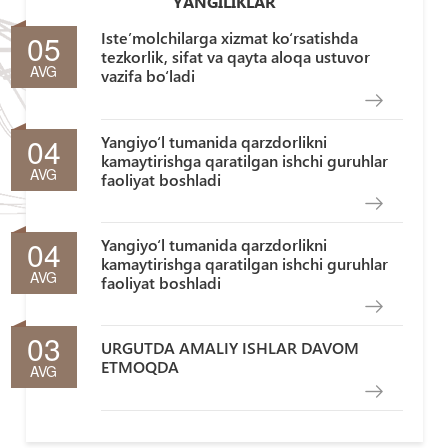
YANGILIKLAR
05
Iste’molchilarga xizmat ko‘rsatishda
tezkorlik, sifat va qayta aloqa ustuvor
AVG
vazifa bo‘ladi
04
Yangiyo‘l tumanida qarzdorlikni
kamaytirishga qaratilgan ishchi guruhlar
AVG
faoliyat boshladi
04
Yangiyo‘l tumanida qarzdorlikni
kamaytirishga qaratilgan ishchi guruhlar
AVG
faoliyat boshladi
03
URGUTDA AMALIY ISHLAR DAVOM
ETMOQDA
AVG