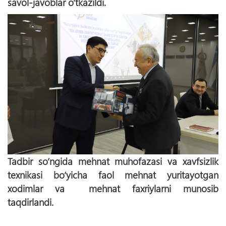
savol-javoblar o‘tkazildi.
Tadbir so‘ngida mehnat muhofazasi va xavfsizlik
texnikasi bo‘yicha faol mehnat yuritayotgan
xodimlar va mehnat faxriylarni munosib
taqdirlandi.