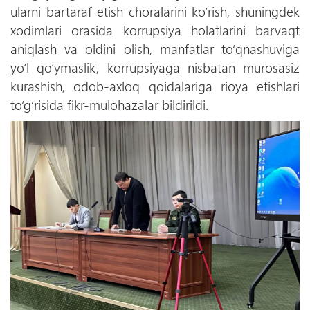
ularni bartaraf etish choralarini ko‘rish, shuningdek
xodimlari orasida korrupsiya holatlarini barvaqt
aniqlash va oldini olish, manfatlar to‘qnashuviga
yo‘l qo‘ymaslik, korrupsiyaga nisbatan murosasiz
kurashish, odob-axloq qoidalariga rioya etishlari
to‘g‘risida fikr-mulohazalar bildirildi.