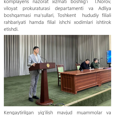
komplayens nazorat xizmati boshlig’i I.Norov,
viloyat prokuraturasi departamenti va Adliya
boshqarmasi maʼsullari, Toshkent hududiy filiali
rahbariyati hamda filial ishchi xodimlari ishtirok
etishdi.
Kengaytirilgan yig’ilish mavjud muammolar va