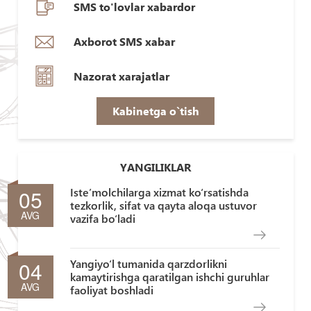
SMS to'lovlar xabardor
Axborot SMS xabar
Nazorat xarajatlar
Kabinetga o`tish
YANGILIKLAR
05
Iste’molchilarga xizmat ko‘rsatishda
tezkorlik, sifat va qayta aloqa ustuvor
AVG
vazifa bo‘ladi
04
Yangiyo‘l tumanida qarzdorlikni
kamaytirishga qaratilgan ishchi guruhlar
AVG
faoliyat boshladi