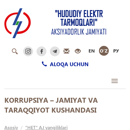
"HUDUDIY ELEKTR
TARMOQLARI"
AKSIYADORLIK JAMIYATI
EN
O‘Z
РУ
ALOQA UCHUN
Toggle
navigati
KORRUPSIYA – JAMIYAT VA
TARAQQIYOT KUSHANDASI
Asosiy
"HET" AJ yangiliklari