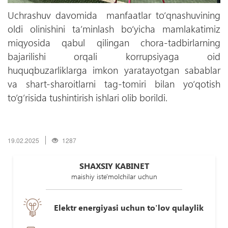
Uchrashuv davomida manfaatlar to‘qnashuvining
oldi olinishini ta’minlash bo‘yicha mamlakatimiz
miqyosida qabul qilingan chora-tadbirlarning
bajarilishi orqali korrupsiyaga oid
huquqbuzarliklarga imkon yaratayotgan sabablar
va shart-sharoitlarni tag-tomiri bilan yo‘qotish
to’g’risida tushintirish ishlari olib borildi.
19.02.2025
1287
SHAXSIY KABINET
maishiy iste'molchilar uchun
Elektr energiyasi uchun to'lov qulaylik