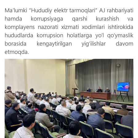
Ma’lumki “Hududiy elektr tarmoqlari” AJ rahbariyati
hamda korrupsiyaga qarshi kurashish va
komplayens nazorati xizmati xodimlari ishtirokida
hududlarda korrupsion holatlarga yo’l qо‘ymaslik
borasida kengaytirilgan yig’ilishlar davom
etmoqda.