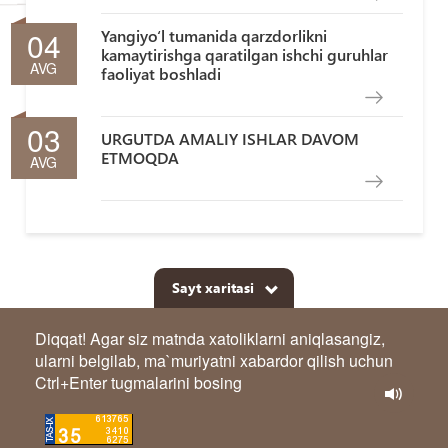
04
Yangiyo‘l tumanida qarzdorlikni
kamaytirishga qaratilgan ishchi guruhlar
AVG
faoliyat boshladi
03
URGUTDA AMALIY ISHLAR DAVOM
ETMOQDA
AVG
Sayt xaritasi
Diqqat! Agar siz matnda xatoliklarni aniqlasangiz,
ularni belgilab, ma`muriyatni xabardor qilish uchun
Ctrl+Enter tugmalarini bosing