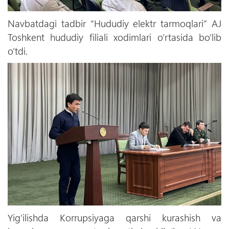
Navbatdagi tadbir “Hududiy elektr tarmoqlari” AJ
Toshkent hududiy filiali xodimlari o’rtasida bo’lib
o’tdi.
Yig'ilishda Korrupsiyaga qarshi kurashish va