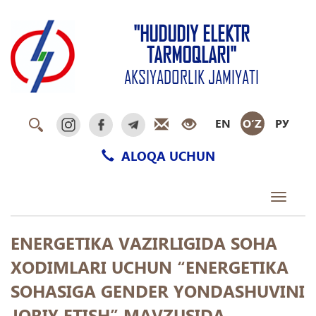
"HUDUDIY ELEKTR
TARMOQLARI"
AKSIYADORLIK JAMIYATI
EN
O‘Z
РУ
ALOQA UCHUN
Toggle
navigati
ENERGETIKA VAZIRLIGIDA SOHA
XODIMLARI UCHUN “ENERGETIKA
SOHASIGA GENDER YONDASHUVINI
JORIY ETISH” MAVZUSIDA