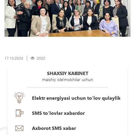
17.10.2024
2022
SHAXSIY KABINET
maishiy iste'molchilar uchun
Elektr energiyasi uchun to'lov qulaylik
SMS to'lovlar xabardor
Axborot SMS xabar