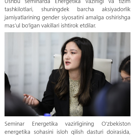
Ushbu seminarda Energetika vazirligi va tizim
tashkilotlari, shuningdek barcha aksiyadorlik
jamiyatlarining gender siyosatini amalga oshirishga
mas’ul bo‘lgan vakillari ishtirok etdilar.
Seminar Energetika vazirligining O‘zbekiston
energetika sohasini isloh qilish dasturi doirasida,