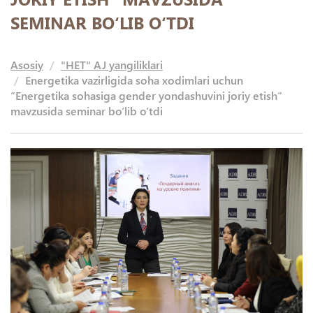
SEMINAR BO‘LIB O‘TDI
Asosiy
"HET" AJ yangiliklari
Energetika vazirligida soha xodimlari uchun
“Energetika sohasiga gender yondashuvini joriy etish”
mavzusida seminar bo‘lib o‘tdi