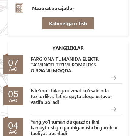
Nazorat xarajatlar
Kabinetga o`tish
YANGILIKLAR
07
FARG‘ONA TUMANIDA ELEKTR
TA’MINOTI TIZIMI KOMPLEKS
AVG
O‘RGANILMOQDA
05
Iste’molchilarga xizmat ko‘rsatishda
tezkorlik, sifat va qayta aloqa ustuvor
AVG
vazifa bo‘ladi
04
Yangiyo‘l tumanida qarzdorlikni
kamaytirishga qaratilgan ishchi guruhlar
AVG
faoliyat boshladi