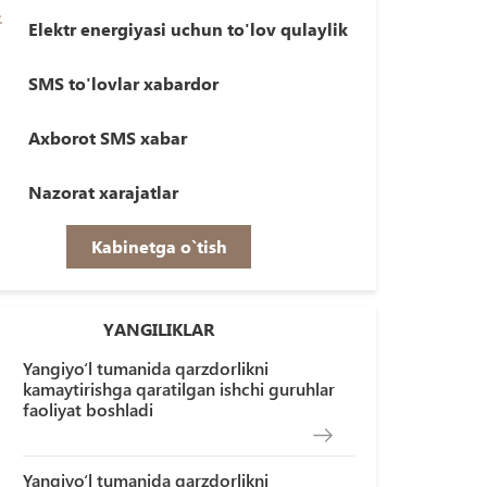
Elektr energiyasi uchun to'lov qulaylik
SMS to'lovlar xabardor
Axborot SMS xabar
Nazorat xarajatlar
Kabinetga o`tish
YANGILIKLAR
Yangiyo‘l tumanida qarzdorlikni
kamaytirishga qaratilgan ishchi guruhlar
faoliyat boshladi
Yangiyo‘l tumanida qarzdorlikni