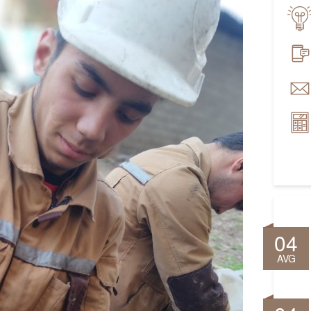
04
AVG