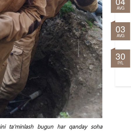
04
AVG
03
AVG
30
IYL
igini ta'minlash bugun har qanday soha