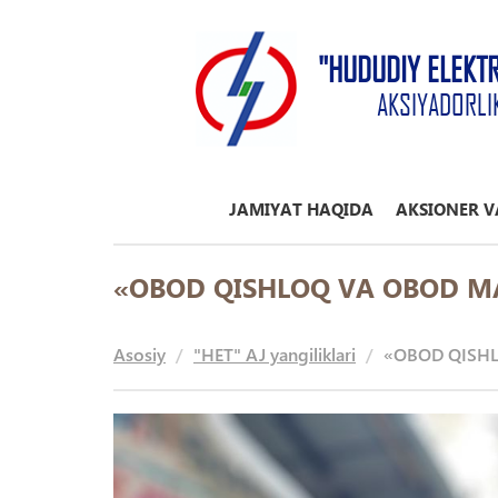
"HUDUDIY ELEKT
AKSIYADORLI
JAMIYAT HAQIDA
AKSIONER V
«OBOD QISHLOQ VA OBOD M
Asosiy
"HET" AJ yangiliklari
«OBOD QISHL