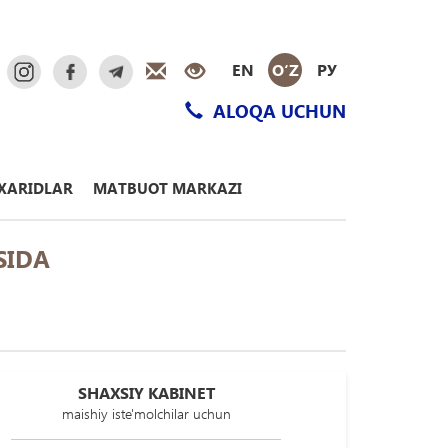
EN
O‘Z
РУ
ALOQA UCHUN
XARIDLAR
MATBUOT MARKAZI
SIDA
SHAXSIY KABINET
maishiy iste'molchilar uchun