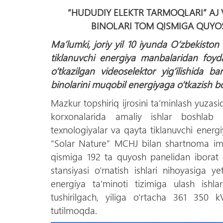
“HUDUDIY ELEKTR TARMOQLARI” AJ 
BINOLARI TOM QISMIGA QUYO
Ma’lumki, joriy yil 10 iyunda О‘zbekiston
tiklanuvchi energiya manbalaridan foyda
о‘tkazilgan videoselektor yig‘ilishida b
binolarini muqobil energiyaga о‘tkazish bо
Mazkur topshiriq ijrosini ta’minlash yuzas
korxonalarida amaliy ishlar boshlab 
texnologiyalar va qayta tiklanuvchi energ
“Solar Nature” MCHJ bilan shartnoma imz
qismiga 192 ta quyosh panelidan iborat 
stansiyasi о‘rnatish ishlari nihoyasiga y
energiya ta’minoti tizimiga ulash ishla
tushirilgach, yiliga о‘rtacha 361 350 kV
tutilmoqda.