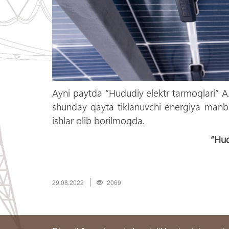
Ayni paytda “Hududiy elektr tarmoqlari” AJ
shunday qayta tiklanuvchi energiya manbal
ishlar olib borilmoqda.
“Hud
29.08.2022
2069