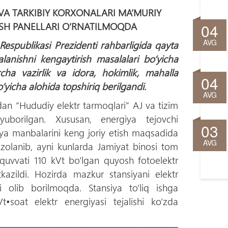
VA TARKIBIY KORXONALARI MA’MURIY
04
SH PANELLARI О‘RNATILMOQDA
AVG
 Respublikasi Prezidenti rahbarligida qayta
lanishni kengaytirish masalalari bо‘yicha
archa vazirlik va idora, hokimlik, mahalla
04
‘yicha alohida topshiriq berilgandi.
AVG
idan “Hududiy elektr tarmoqlari” AJ va tizim
yuborilgan. Xususan, energiya tejovchi
03
iya manbalarini keng joriy etish maqsadida
AVG
olanib, ayni kunlarda Jamiyat binosi tom
quvvati 110 kVt bо‘lgan quyosh fotoelektr
etkazildi. Hozirda mazkur stansiyani elektr
ri olib borilmoqda. Stansiya tо‘liq ishga
t•soat elektr energiyasi tejalishi kо‘zda