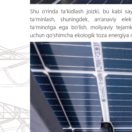
Shu о‘rinda ta’kidlash joizki, bu kabi say
ta’minlash, shuningdek, an’anaviy ele
ta’minotga ega bо‘lish, moliyaviy tejamk
uchun qо‘shimcha ekologik toza energiya m