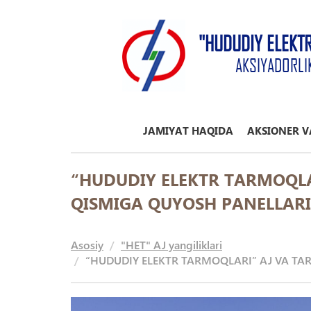
"HUDUDIY ELEKT
AKSIYADORLI
JAMIYAT HAQIDA
AKSIONER V
“HUDUDIY ELEKTR TARMOQLA
QISMIGA QUYOSH PANELLAR
Asosiy
"HET" AJ yangiliklari
“HUDUDIY ELEKTR TARMOQLARI” AJ VA T