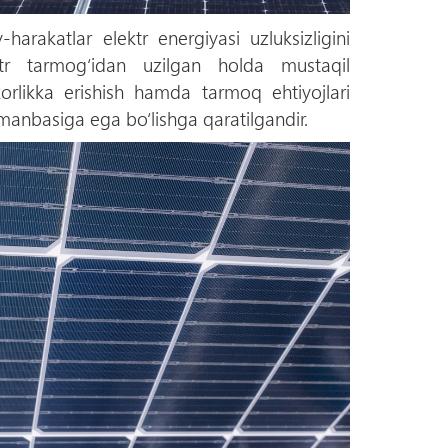
-harakatlar elektr energiyasi uzluksizligini
ktr tarmog‘idan uzilgan holda mustaqil
orlikka erishish hamda tarmoq ehtiyojlari
anbasiga ega bо‘lishga qaratilgandir.