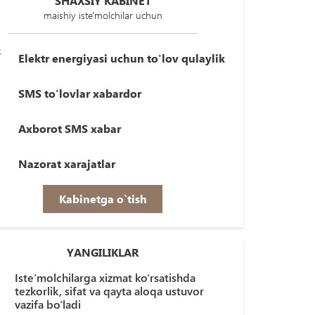
SHAXSIY KABINET
maishiy iste'molchilar uchun
Elektr energiyasi uchun to'lov qulaylik
SMS to'lovlar xabardor
Axborot SMS xabar
Nazorat xarajatlar
Kabinetga o`tish
YANGILIKLAR
Iste’molchilarga xizmat ko‘rsatishda
tezkorlik, sifat va qayta aloqa ustuvor
vazifa bo‘ladi