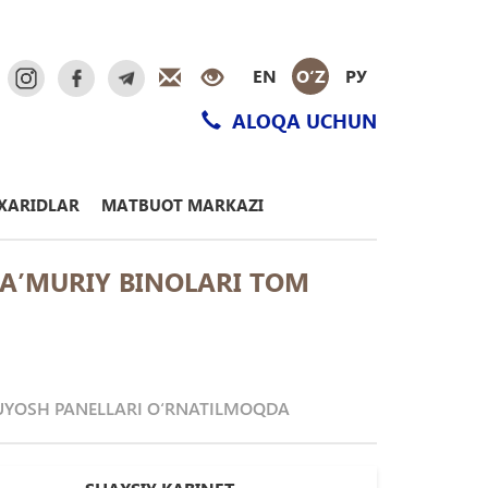
EN
O‘Z
РУ
ALOQA UCHUN
XARIDLAR
MATBUOT MARKAZI
MA’MURIY BINOLARI TOM
QUYOSH PANELLARI О‘RNATILMOQDA