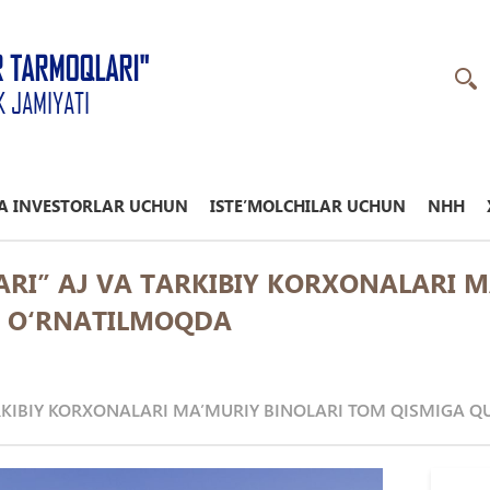
R TARMOQLARI"
K JAMIYATI
A INVESTORLAR UCHUN
ISTE’MOLCHILAR UCHUN
NHH
RI” AJ VA TARKIBIY KORXONALARI 
I О‘RNATILMOQDA
ARKIBIY KORXONALARI MA’MURIY BINOLARI TOM QISMIGA 