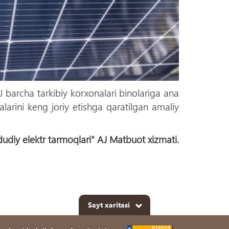
 barcha tarkibiy korxonalari binolariga ana
arini keng joriy etishga qaratilgan amaliy
udiy elektr tarmoqlari” AJ Matbuot xizmati.
Sayt xaritasi