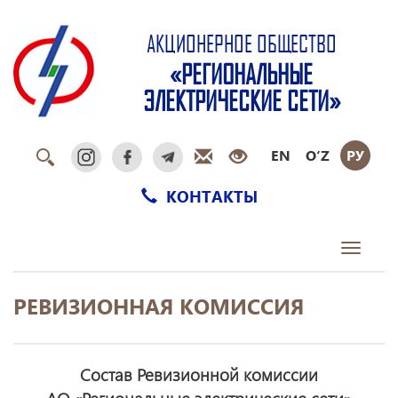
АКЦИОНЕРНОЕ ОБЩЕСТВО
«РЕГИОНАЛЬНЫЕ
ЭЛЕКТРИЧЕСКИЕ СЕТИ»
EN
O‘Z
РУ
КОНТАКТЫ
Toggle
navigati
РЕВИЗИОННАЯ КОМИССИЯ
Состав Ревизионной комиссии