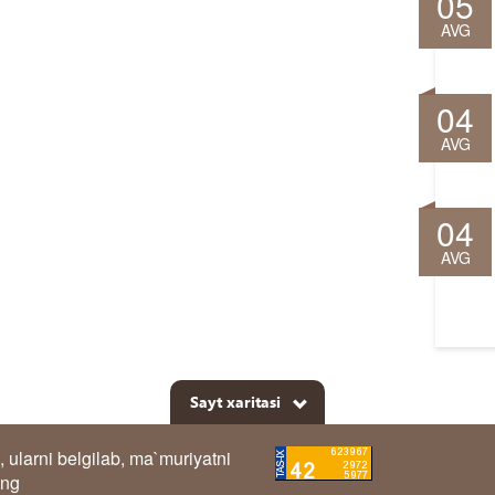
05
AVG
04
AVG
04
AVG
Sayt xaritasi
, ularni belgilab, ma`muriyatni
ing