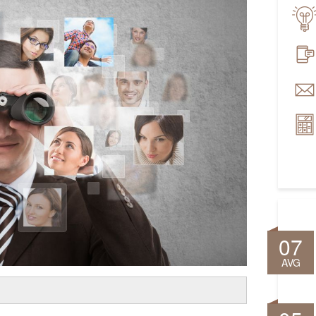
07
AVG