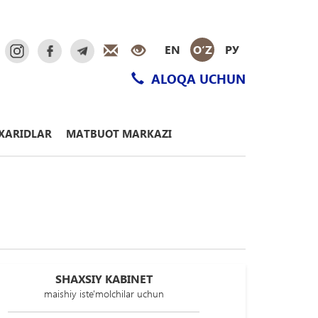
EN
O‘Z
РУ
ALOQA UCHUN
XARIDLAR
MATBUOT MARKAZI
SHAXSIY KABINET
maishiy iste'molchilar uchun