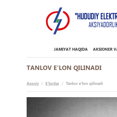
"HUDUDIY ELEKT
AKSIYADORLI
JAMIYAT HAQIDA
AKSIONER V
TANLOV E'LON QILINADI
Asosiy
E'lonlar
Tanlov e'lon qilinadi