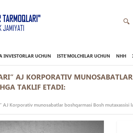
R TARMOQLARI"
K JAMIYATI
A INVESTORLAR UCHUN
ISTE’MOLCHILAR UCHUN
NHH
ARI” AJ KORPORATIV MUNOSABATLA
HGA TAKLIF ETADI:
” AJ Korporativ munosabatlar boshqarmasi Bosh mutaxassisi lav