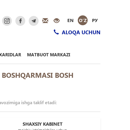
EN
O‘Z
РУ
ALOQA UCHUN
XARIDLAR
MATBUOT MARKAZI
R BOSHQARMASI BOSH
ozimiga ishga taklif etadi:
SHAXSIY KABINET
maishiy iste'molchilar uchun