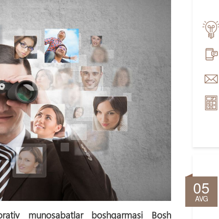
05
AVG
orativ munosabatlar boshqarmasi Bosh