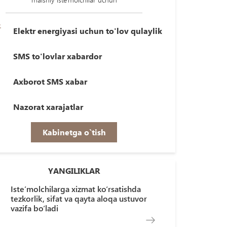
Elektr energiyasi uchun to'lov qulaylik
SMS to'lovlar xabardor
Axborot SMS xabar
Nazorat xarajatlar
Kabinetga o`tish
YANGILIKLAR
Iste’molchilarga xizmat ko‘rsatishda
tezkorlik, sifat va qayta aloqa ustuvor
vazifa bo‘ladi