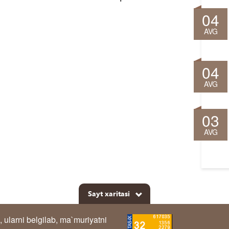
04
AVG
04
AVG
03
AVG
Sayt xaritasi
, ularni belgilab, ma`muriyatni