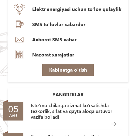
Elektr energiyasi uchun to'lov qulaylik
SMS to'lovlar xabardor
Axborot SMS xabar
Nazorat xarajatlar
Kabinetga o`tish
YANGILIKLAR
05
Iste’molchilarga xizmat ko‘rsatishda
tezkorlik, sifat va qayta aloqa ustuvor
AVG
vazifa bo‘ladi