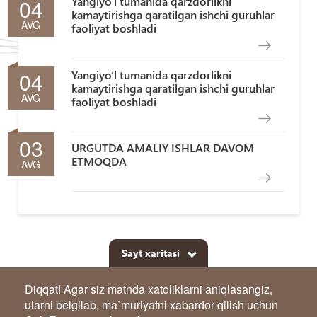
04
Yangiyo‘l tumanida qarzdorlikni
kamaytirishga qaratilgan ishchi guruhlar
AVG
faoliyat boshladi
04
Yangiyo‘l tumanida qarzdorlikni
kamaytirishga qaratilgan ishchi guruhlar
AVG
faoliyat boshladi
03
URGUTDA AMALIY ISHLAR DAVOM
ETMOQDA
AVG
Sayt xaritasi
Diqqat! Agar siz matnda xatoliklarni aniqlasangiz,
ularni belgilab, ma`muriyatni xabardor qilish uchun