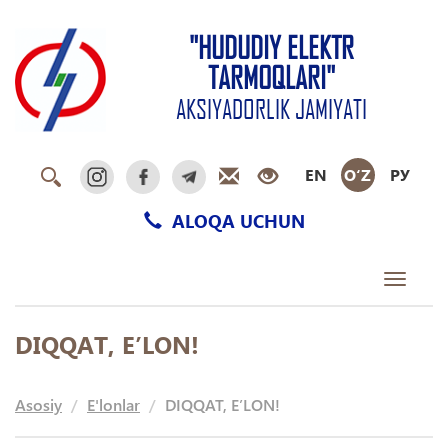
"HUDUDIY ELEKTR
TARMOQLARI"
AKSIYADORLIK JAMIYATI
EN
O‘Z
РУ
ALOQA UCHUN
Toggle
navigati
DIQQAT, E’LON!
Asosiy
E'lonlar
DIQQAT, E’LON!