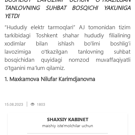
TANLOVNING SUHBAT BOSQICHI YAKUNIGA
YETDI
“Hududiy elektr tarmoqlari” AJ tomonidan tizim
tarkibidagi Toshkent shahar hududiy filialining
xodimlar bilan ishlash bo’limi boshlig’i
lavozimiga о‘tkazilgan tanlovning suhbat
bosqichidan quyidagi nomzod muvaffaqiyatli
о‘tganini ma’lum qilamiz.
1. Maxkamova Nilufar Karimdjanovna
15.08.2023
1803
SHAXSIY KABINET
maishiy iste'molchilar uchun