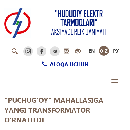
"HUDUDIY ELEKTR
TARMOQLARI"
AKSIYADORLIK JAMIYATI
EN
O‘Z
РУ
ALOQA UCHUN
Toggle
navigati
“PUCHUG‘OY" MAHALLASIGA
YANGI TRANSFORMATOR
O‘RNATILDI