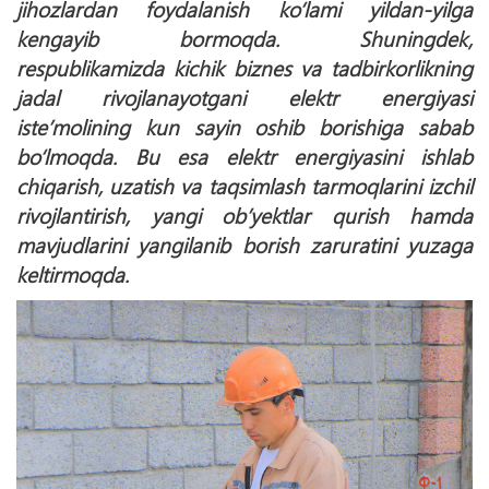
jihozlardan foydalanish ko‘lami yildan-yilga
kengayib bormoqda. Shuningdek,
respublikamizda kichik biznes va tadbirkorlikning
jadal rivojlanayotgani elektr energiyasi
iste’molining kun sayin oshib borishiga sabab
bo‘lmoqda. Bu esa elektr energiyasini ishlab
chiqarish, uzatish va taqsimlash tarmoqlarini izchil
rivojlantirish, yangi ob’yektlar qurish hamda
mavjudlarini yangilanib borish zaruratini yuzaga
keltirmoqda.