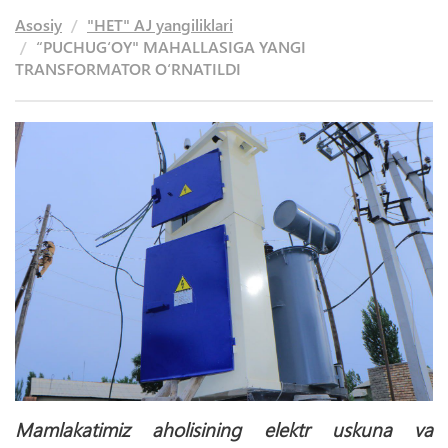
Asosiy
"HET" AJ yangiliklari
“PUCHUG‘OY" MAHALLASIGA YANGI
TRANSFORMATOR O‘RNATILDI
Mamlakatimiz aholisining elektr uskuna va