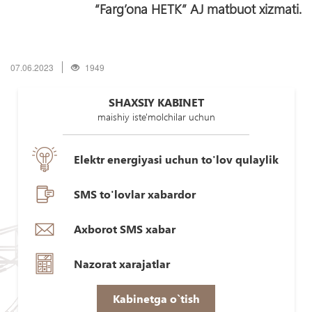
“Farg’ona HETK” AJ matbuot xizmati.
07.06.2023
1949
SHAXSIY KABINET
maishiy iste'molchilar uchun
Elektr energiyasi uchun to'lov qulaylik
SMS to'lovlar xabardor
Axborot SMS xabar
Nazorat xarajatlar
Kabinetga o`tish