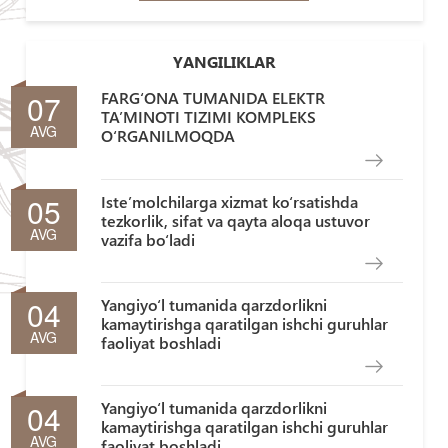
YANGILIKLAR
07
FARG‘ONA TUMANIDA ELEKTR
TA’MINOTI TIZIMI KOMPLEKS
AVG
O‘RGANILMOQDA
05
Iste’molchilarga xizmat ko‘rsatishda
tezkorlik, sifat va qayta aloqa ustuvor
AVG
vazifa bo‘ladi
04
Yangiyo‘l tumanida qarzdorlikni
kamaytirishga qaratilgan ishchi guruhlar
AVG
faoliyat boshladi
04
Yangiyo‘l tumanida qarzdorlikni
kamaytirishga qaratilgan ishchi guruhlar
AVG
faoliyat boshladi