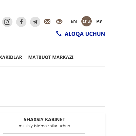
EN
O‘Z
РУ
ALOQA UCHUN
XARIDLAR
MATBUOT MARKAZI
SHAXSIY KABINET
maishiy iste'molchilar uchun