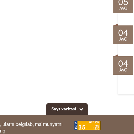
05
AVG
04
AVG
04
AVG
Sayt xaritasi
, ularni belgilab, ma`muriyatni
ing