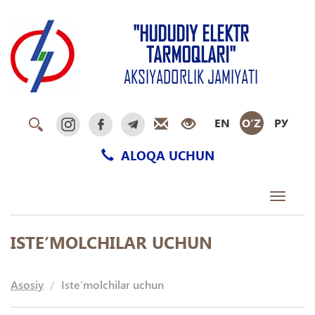
"HUDUDIY ELEKTR
TARMOQLARI"
AKSIYADORLIK JAMIYATI
EN
O‘Z
РУ
ALOQA UCHUN
Toggle
navigati
ISTE’MOLCHILAR UCHUN
Asosiy
Iste’molchilar uchun