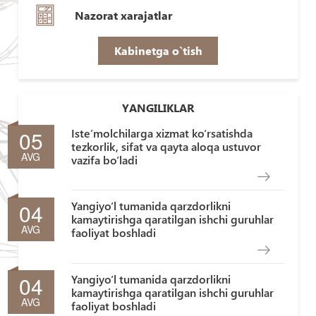
Nazorat xarajatlar
Kabinetga o`tish
YANGILIKLAR
05
Iste’molchilarga xizmat ko‘rsatishda
tezkorlik, sifat va qayta aloqa ustuvor
AVG
vazifa bo‘ladi
04
Yangiyo‘l tumanida qarzdorlikni
kamaytirishga qaratilgan ishchi guruhlar
AVG
faoliyat boshladi
04
Yangiyo‘l tumanida qarzdorlikni
kamaytirishga qaratilgan ishchi guruhlar
AVG
faoliyat boshladi