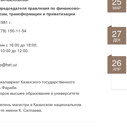
25
МАР
председателя правления по финансово-
сам, трансформации и приватизации
981 г.
27
 (78) 150-11-54
ДЕК
к с 16:00 до 18:00;
 до 12:00.
26
fo@het.uz
АПР
акалавриат Казахского государственного
ь-Фараби.
торое высшее образование в университете
тепень магистра в Казахском национальном
те имени К. Сатпаева.