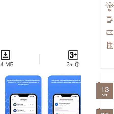
13
АВГ