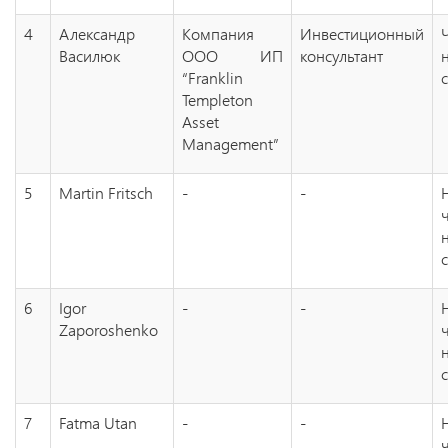
4
Александр
Компания
Инвестиционный
Василюк
ООО ИП
консультант
“Franklin
Templeton
Asset
Management”
5
Martin Fritsch
-
-
6
Igor
-
-
Zaporoshenko
7
Fatma Utan
-
-