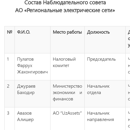
Состав Наблюдательного совета
АО «Региональные электрические сети»
№
Ф.И.О.
Место работы
Должность
1
Пулатов
Налоговый
Председатель
Фаррух
комитет
Жахонгирович
2
Джураев
Министерство
Начальник
Баходир
экономики и
отдела
финансов
3
Авазов
АО “UzAssets”
Начальник
Алишер
направления